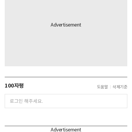
100자평
도움말
삭제기준