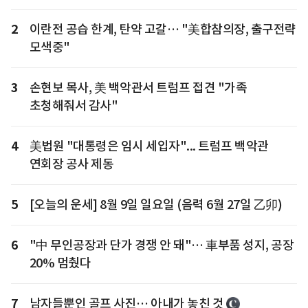
2
이란전 공습 한계, 탄약 고갈… "美합참의장, 출구전략
모색중"
3
손현보 목사, 美 백악관서 트럼프 접견 "가족
초청해줘서 감사"
4
美법원 "대통령은 임시 세입자"... 트럼프 백악관
연회장 공사 제동
5
[오늘의 운세] 8월 9일 일요일 (음력 6월 27일 乙卯)
6
"中 무인공장과 단가 경쟁 안 돼"… 車부품 성지, 공장
20% 멈췄다
7
남자들뿐인 골프 사진… 아내가 놓친 것