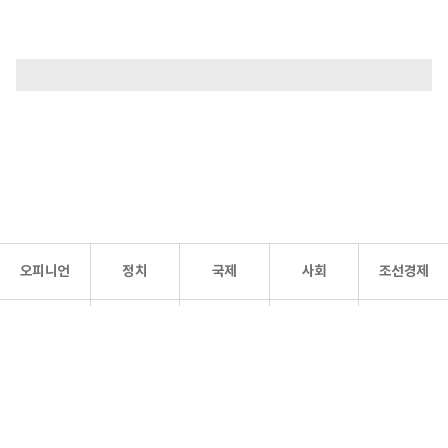
오피니언
정치
국제
사회
조선경제
문화·
조선
스포츠
건강
조선몰
연예
리더스
조선일보 공식 SNS