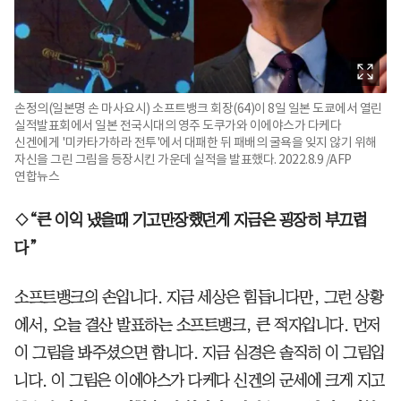
손정의(일본명 손 마사요시) 소프트뱅크 회장(64)이 8일 일본 도쿄에서 열린
실적발표회에서 일본 전국시대의 영주 도쿠가와 이에야스가 다케다
신겐에게 '미카타가하라 전투'에서 대패한 뒤 패배의 굴욕을 잊지 않기 위해
자신을 그린 그림을 등장시킨 가운데 실적을 발표했다. 2022.8.9 /AFP
연합뉴스
◇“큰 이익 냈을때 기고만장했던게 지금은 굉장히 부끄럽
다”
소프트뱅크의 손입니다. 지금 세상은 힘듭니다만, 그런 상황
에서, 오늘 결산 발표하는 소프트뱅크, 큰 적자입니다. 먼저
이 그림을 봐주셨으면 합니다. 지금 심경은 솔직히 이 그림입
니다. 이 그림은 이에야스가 다케다 신겐의 군세에 크게 지고