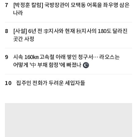
7
[박정훈 칼럼] 국방장관이 모택동 어록을 좌우명 삼은
나라
8
[사설] 6년 전 李지사와 현재 秋지사의 180도 달라진
곳간 사정
9
시속 160㎞ 고속철 아래 쌓인 청구서… 라오스는
어떻게 '中 부채 함정'에 빠졌나
10
집주인 전화가 두려운 세입자들