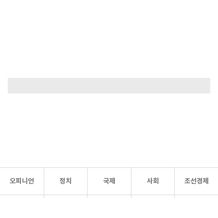
오피니언
정치
국제
사회
조선경제
문화·
조선
스포츠
건강
조선몰
연예
리더스