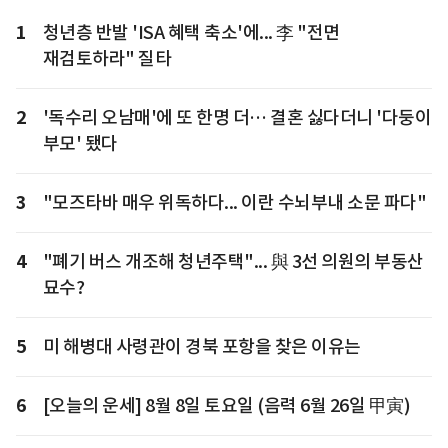
1
청년층 반발 'ISA 혜택 축소'에... 李 "전면
재검토하라" 질타
2
'독수리 오남매'에 또 한명 더… 결혼 싫다더니 '다둥이
부모' 됐다
3
"모즈타바 매우 위독하다... 이란 수뇌부내 소문 파다"
4
"폐기 버스 개조해 청년주택"... 與 3선 의원의 부동산
묘수?
5
미 해병대 사령관이 경북 포항을 찾은 이유는
6
[오늘의 운세] 8월 8일 토요일 (음력 6월 26일 甲寅)