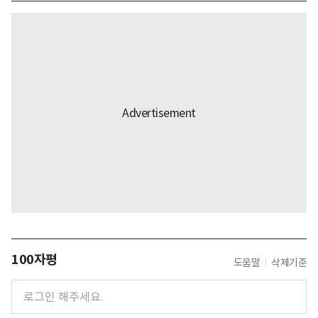
100자평
도움말
삭제기준