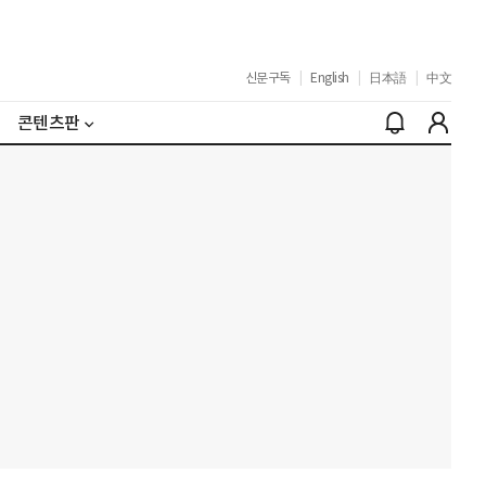
신문구독
|
English
|
日本語
|
中文
콘텐츠판