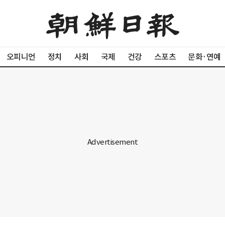
오피니언
정치
사회
국제
건강
스포츠
문화·연예