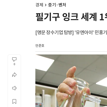
경제
중기·벤처
필기구 잉크 세계 1
[명문 장수기업 탐방] '유엔아이' 민홍기
안준호
0