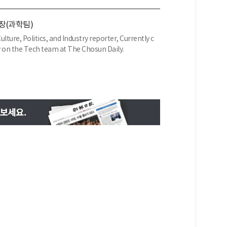
장(과학팀)
 Politics, and Industry reporter, Currently c
 on the Tech team at The Chosun Daily.