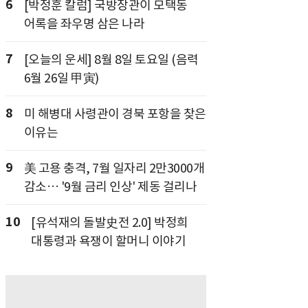
6
[박정훈 칼럼] 국방장관이 모택동
어록을 좌우명 삼은 나라
7
[오늘의 운세] 8월 8일 토요일 (음력
6월 26일 甲寅)
8
미 해병대 사령관이 경북 포항을 찾은
이유는
9
美 고용 충격, 7월 일자리 2만3000개
감소… '9월 금리 인상' 제동 걸리나
10
[유석재의 돌발史전 2.0] 박정희
대통령과 욕쟁이 할머니 이야기