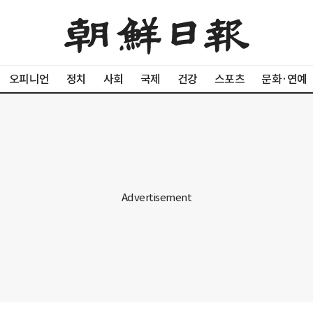
오피니언
정치
사회
국제
건강
스포츠
문화·연예