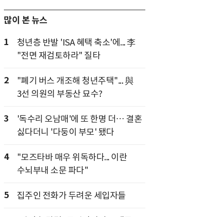
많이 본 뉴스
1
청년층 반발 'ISA 혜택 축소'에... 李
"전면 재검토하라" 질타
2
"폐기 버스 개조해 청년주택"... 與
3선 의원의 부동산 묘수?
3
'독수리 오남매'에 또 한명 더… 결혼
싫다더니 '다둥이 부모' 됐다
4
"모즈타바 매우 위독하다... 이란
수뇌부내 소문 파다"
5
집주인 전화가 두려운 세입자들