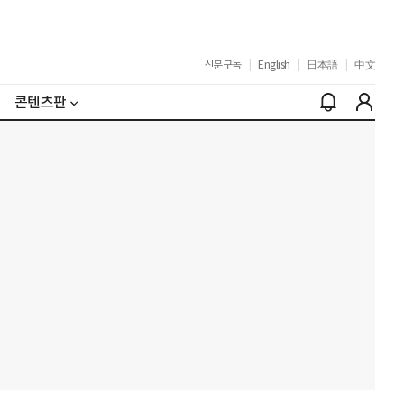
신문구독
|
English
|
日本語
|
中文
콘텐츠판