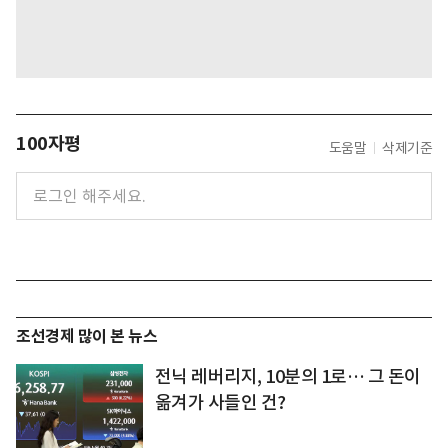
100자평
도움말
삭제기준
조선경제 많이 본 뉴스
전닉 레버리지, 10분의 1로… 그 돈이
옮겨가 사들인 건?