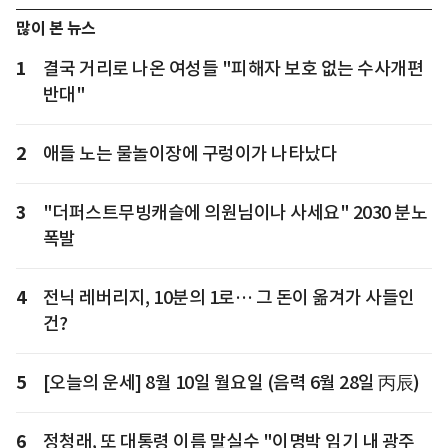
많이 본 뉴스
1
결국 거리로 나온 여성들 "피해자 보호 없는 수사개편
반대"
2
애들 노는 물놀이장에 구렁이가 나타났다
3
"더퍼스트무빙캐슬에 의원님이나 사세요" 2030 분노
폭발
4
전닉 레버리지, 10분의 1로… 그 돈이 옮겨가 사들인
건?
5
[오늘의 운세] 8월 10일 월요일 (음력 6월 28일 丙辰)
6
정청래, 또 대통령 이름 말실수 "이명박 임기 내 광주