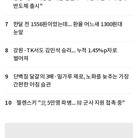
반도체 출시"
7
한달 전 1556원이었는데... 환율 어느새 1300원대
눈앞
8
강원·TK서도 김민석 승리... 누적 1.45%p차로
벌어져
9
단백질 달걀의 3배·밀가루 제로, 노화를 늦추는 가장
간편한 아침 습관
10
젤렌스키 "北 5만명 파병... 韓 군사 지원 접촉 중"