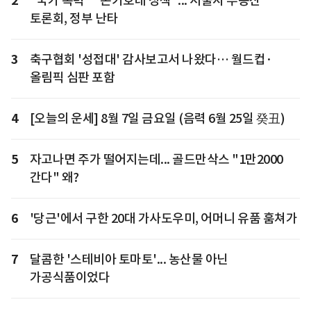
2
"국가 폭력" "돈키호테 정책"... 서울시 부동산
토론회, 정부 난타
3
축구협회 '성접대' 감사보고서 나왔다… 월드컵·
올림픽 심판 포함
4
[오늘의 운세] 8월 7일 금요일 (음력 6월 25일 癸丑)
5
자고나면 주가 떨어지는데... 골드만삭스 "1만2000
간다" 왜?
6
'당근'에서 구한 20대 가사도우미, 어머니 유품 훔쳐가
7
달콤한 '스테비아 토마토'... 농산물 아닌
가공식품이었다