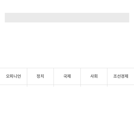
오피니언
정치
국제
사회
조선경제
문화·
조선
스포츠
건강
조선몰
연예
리더스
조선일보 공식 SNS