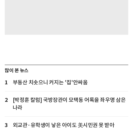
많이 본 뉴스
1
부동산 치솟으니 커지는 '집'안싸움
2
[박정훈 칼럼] 국방장관이 모택동 어록을 좌우명 삼은
나라
3
외교관·유학생이 낳은 아이도 美시민권 못 받아