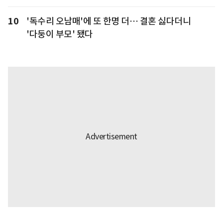
10
'독수리 오남매'에 또 한명 더… 결혼 싫다더니
'다둥이 부모' 됐다