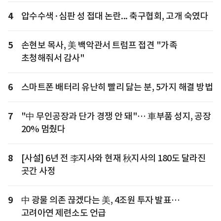
4
압수수색·심판 성 접대 논란... 축구협회, 고개 숙였다
5
손현보 목사, 美 백악관서 트럼프 접견 "가족
초청해줘서 감사"
6
스마트폰 배터리 유난히 빨리 닳는 분, 5가지 해결 방법
7
"中 무인공장과 단가 경쟁 안 돼"… 車부품 성지, 공장
20% 멈췄다
8
[사설] 6년 전 李지사와 현재 秋지사의 180도 달라진
곳간 사정
9
中 광물 의존 끊겠다는 美, 4조원 투자 발표…
고려아연 제련소도 언급