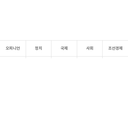
오피니언
정치
국제
사회
조선경제
문화·
조선
스포츠
건강
조선몰
연예
리더스
조선일보 공식 SNS
개인정보처리방침
사이트맵
Copyright 조선일보 All rights reserved. 무단 전재 및 재배포 금지.