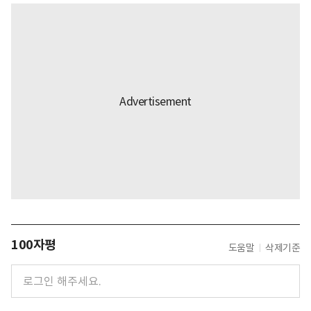
100자평
도움말
삭제기준