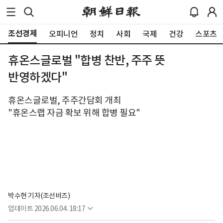
조선경제
오피니언
정치
사회
국제
건강
스포츠
휴온스글로벌 "합병 찬반, 주주 뜻
반영하겠다"
휴온스글로벌, 주주간담회 개최
"휴온스랩 자금 확보 위해 합병 필요"
박수현 기자(조선비즈)
업데이트
2026.06.04. 18:17