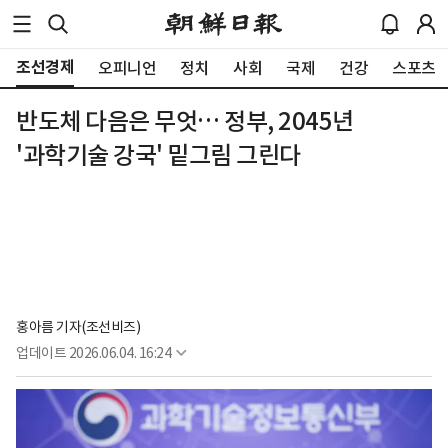
조선경제
오피니언
정치
사회
국제
건강
스포츠
반도체 다음은 무엇… 정부, 2045년
'과학기술 강국' 밑그림 그린다
홍아름 기자(조선비즈)
업데이트
2026.06.04. 16:24