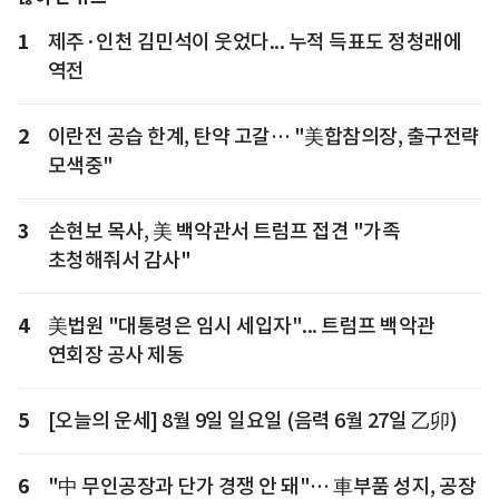
1
제주·인천 김민석이 웃었다... 누적 득표도 정청래에
역전
2
이란전 공습 한계, 탄약 고갈… "美합참의장, 출구전략
모색중"
3
손현보 목사, 美 백악관서 트럼프 접견 "가족
초청해줘서 감사"
4
美법원 "대통령은 임시 세입자"... 트럼프 백악관
연회장 공사 제동
5
[오늘의 운세] 8월 9일 일요일 (음력 6월 27일 乙卯)
6
"中 무인공장과 단가 경쟁 안 돼"… 車부품 성지, 공장