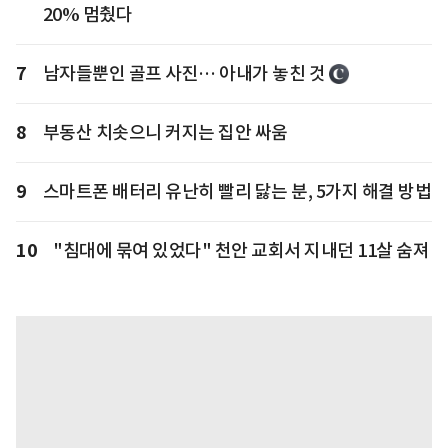
20% 멈췄다
7
남자들뿐인 골프 사진… 아내가 놓친 것
8
부동산 치솟으니 커지는 집안 싸움
9
스마트폰 배터리 유난히 빨리 닳는 분, 5가지 해결 방법
10
"침대에 묶여 있었다" 천안 교회서 지내던 11살 숨져