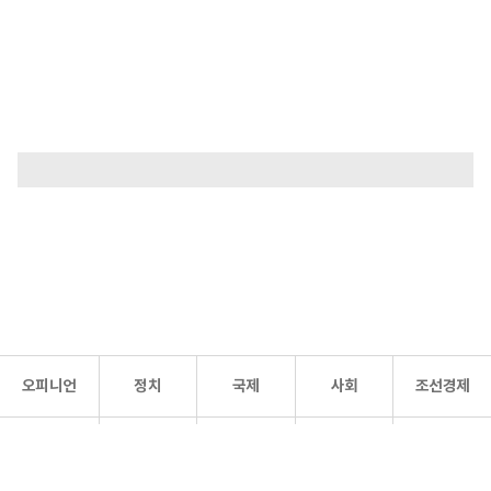
오피니언
정치
국제
사회
조선경제
문화·
조선
스포츠
건강
조선몰
연예
리더스