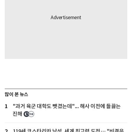
많이 본 뉴스
1
"과거 육군 대학도 뺏겼는데"... 해사 이전에 들끓는
진해
2
119세 코스타리카 남성, 세계 최고령 도전… "비결은