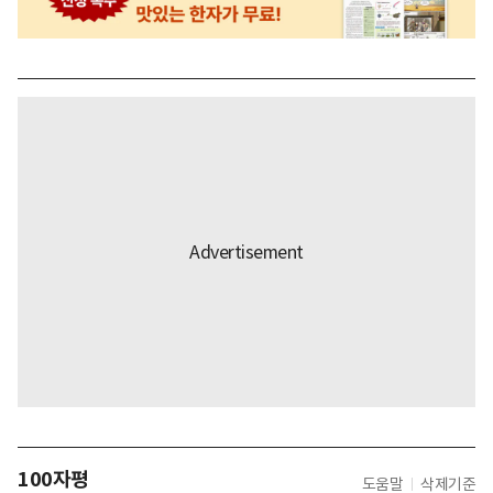
100자평
도움말
삭제기준