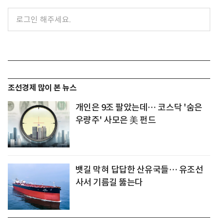
조선경제 많이 본 뉴스
개인은 9조 팔았는데… 코스닥 '숨은
우량주' 사모은 美 펀드
뱃길 막혀 답답한 산유국들… 유조선
사서 기름길 뚫는다