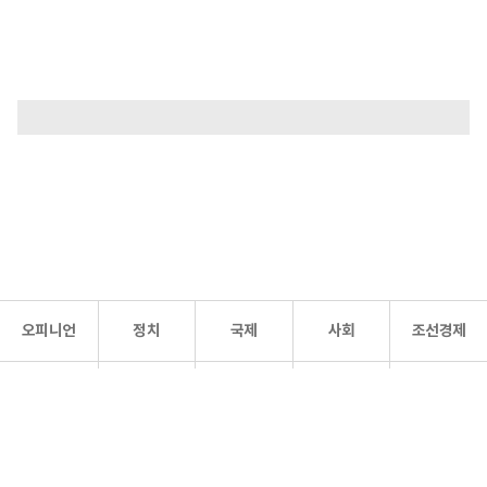
오피니언
정치
국제
사회
조선경제
문화·
조선
스포츠
건강
조선몰
연예
리더스
조선일보 공식 SNS