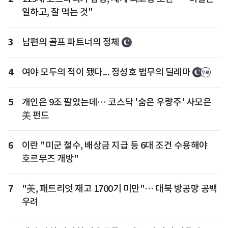
일하고, 잘 먹는 것"
3
남편의 골프 파트너의 정체
4
여야 모두의 적이 됐다... 정성호 법무의 딜레마
5
개인은 9조 팔았는데… 코스닥 '숨은 우량주' 사모은
美 펀드
6
이란 "미군 철수, 배상금 지급 등 6대 조건 수용해야
호르무즈 개방"
7
"美, 패트리엇 재고 1700기 미만"… 대북 방공망 공백
우려