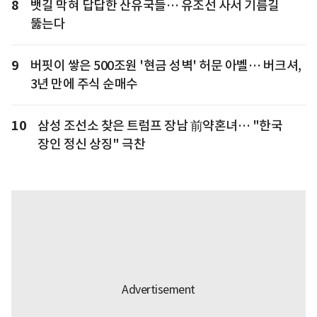
8
뱃길 막혀 답답한 산유국들… 유조선 사서 기름길
뚫는다
9
버핏이 쌓은 500조원 '현금 성벽' 허문 아벨… 버크셔,
3년 만에 주식 순매수
10
삼성 조선소 찾은 트럼프 장남 前약혼녀… "한국
장인 정신 상징" 극찬