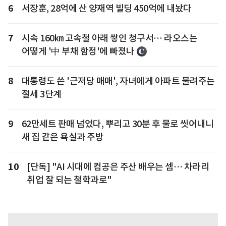
6
서장훈, 28억에 산 양재역 빌딩 450억에 내놨다
7
시속 160㎞ 고속철 아래 쌓인 청구서… 라오스는
어떻게 '中 부채 함정'에 빠졌나
8
대통령도 쓴 '근저당 매매', 자녀에게 아파트 물려주는
절세 3단계
9
62만세트 판매 넘었다, 뿌리고 30분 후 물로 씻어내니
새 집 같은 욕실과 주방
10
[단독] "AI 시대에 컴공은 주산 배우는 셈… 차라리
취업 잘 되는 철학과로"