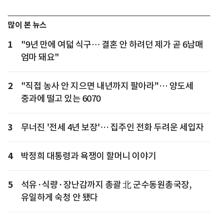
많이 본 뉴스
1
"9년 만에 여덟 식구… 결혼 안 하려던 제가 곧 6남매
엄마 돼요"
2
"직접 농사 안 지으면 내년까지 팔아라"… 양도세
중과에 떨고 있는 6070
3
무너진 '전세 4년 보장'… 집주인 전화 두려운 세입자
4
박정희 대통령과 욕쟁이 할머니 이야기
5
석유·식량·장난감까지 총괄 北 군수동원총국장,
유일하게 숙청 안 됐다