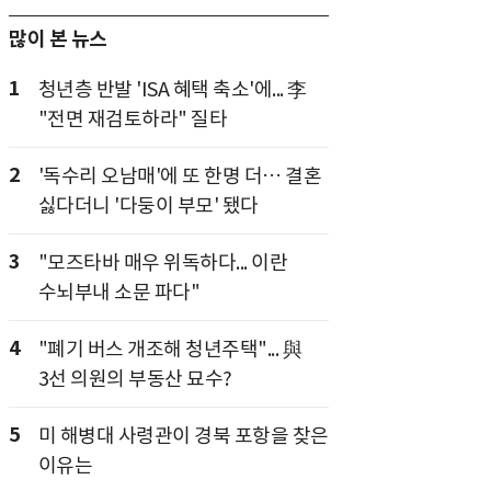
많이 본 뉴스
1
청년층 반발 'ISA 혜택 축소'에... 李
"전면 재검토하라" 질타
2
'독수리 오남매'에 또 한명 더… 결혼
싫다더니 '다둥이 부모' 됐다
3
"모즈타바 매우 위독하다... 이란
수뇌부내 소문 파다"
4
"폐기 버스 개조해 청년주택"... 與
3선 의원의 부동산 묘수?
5
미 해병대 사령관이 경북 포항을 찾은
이유는