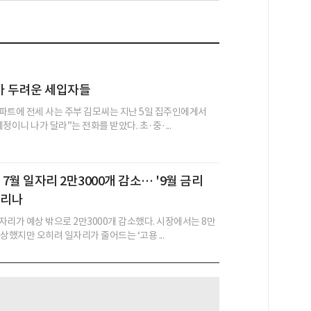
가 두려운 세입자들
파트에 전세 사는 주부 김모씨는 지난 5일 집주인에게서
정이니 나가 달라”는 전화를 받았다. 초·중·...
 7월 일자리 2만3000개 감소… '9월 금리
걸리나
자리가 예상 밖으로 2만3000개 감소했다. 시장에서는 8만
상했지만 오히려 일자리가 줄어드는 ‘고용 ...