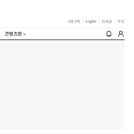
신문구독
|
English
|
日本語
|
中文
콘텐츠판