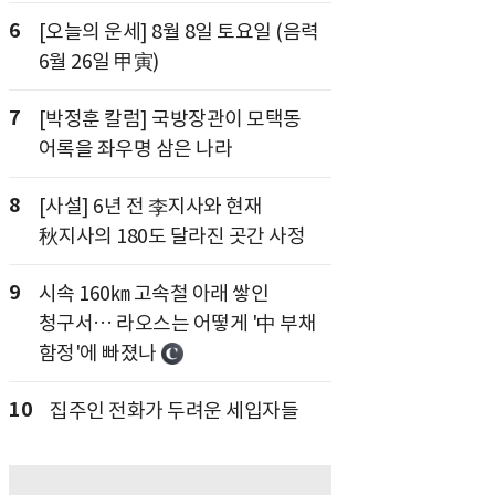
6
[오늘의 운세] 8월 8일 토요일 (음력
6월 26일 甲寅)
7
[박정훈 칼럼] 국방장관이 모택동
어록을 좌우명 삼은 나라
8
[사설] 6년 전 李지사와 현재
秋지사의 180도 달라진 곳간 사정
9
시속 160㎞ 고속철 아래 쌓인
청구서… 라오스는 어떻게 '中 부채
함정'에 빠졌나
10
집주인 전화가 두려운 세입자들