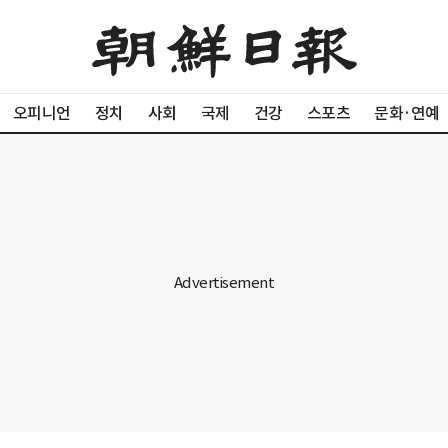
오피니언
정치
사회
국제
건강
스포츠
문화·연예