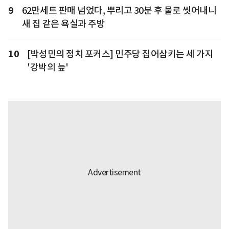
9
62만세트 판매 넘었다, 뿌리고 30분 후 물로 씻어내니
새 집 같은 욕실과 주방
10
[박성민의 정치 포커스] 민주당 집어삼키는 세 가지
'강박의 늪'