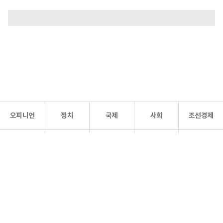
오피니언
정치
국제
사회
조선경제
문화·
조선
스포츠
건강
조선몰
연예
리더스
조선일보 공식 SNS
개인정보처리방침
사이트맵