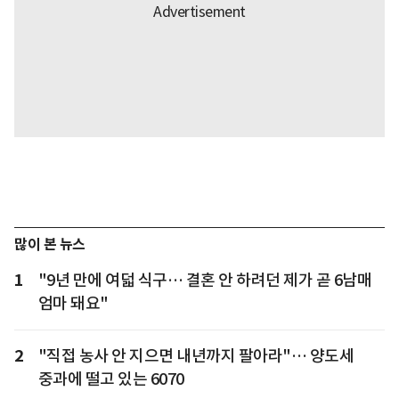
많이 본 뉴스
1
"9년 만에 여덟 식구… 결혼 안 하려던 제가 곧 6남매
엄마 돼요"
2
"직접 농사 안 지으면 내년까지 팔아라"… 양도세
중과에 떨고 있는 6070