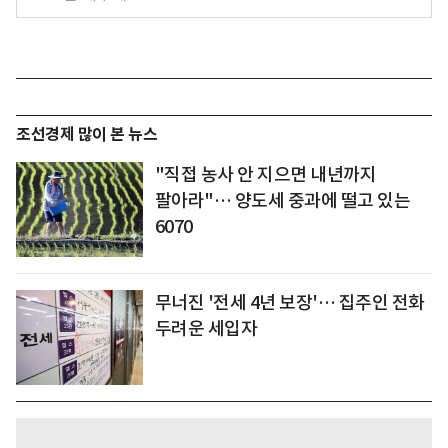
조선경제 많이 본 뉴스
"직접 농사 안 지으면 내년까지
팔아라"… 양도세 중과에 떨고 있는
6070
무너진 '전세 4년 보장'… 집주인 전화
두려운 세입자