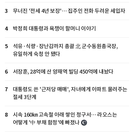
3
무너진 '전세 4년 보장'… 집주인 전화 두려운 세입자
4
박정희 대통령과 욕쟁이 할머니 이야기
5
석유·식량·장난감까지 총괄 北 군수동원총국장,
유일하게 숙청 안 됐다
6
서장훈, 28억에 산 양재역 빌딩 450억에 내놨다
7
대통령도 쓴 '근저당 매매', 자녀에게 아파트 물려주는
절세 3단계
8
시속 160㎞ 고속철 아래 쌓인 청구서… 라오스는
어떻게 '中 부채 함정'에 빠졌나