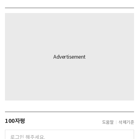
100자평
도움말
삭제기준