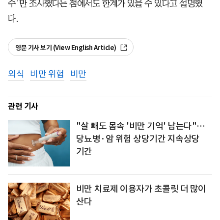
수’만 조사했다는 점에서도 한계가 있을 수 있다고 설명했
다.
영문 기사 보기 (View English Article)
외식
비만 위험
비만
관련 기사
"살 빼도 몸속 '비만 기억' 남는다"…
당뇨병·암 위험 상당기간 지속상당
기간
비만 치료제 이용자가 초콜릿 더 많이
산다