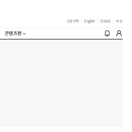
신문구독
|
English
|
日本語
|
中文
콘텐츠판