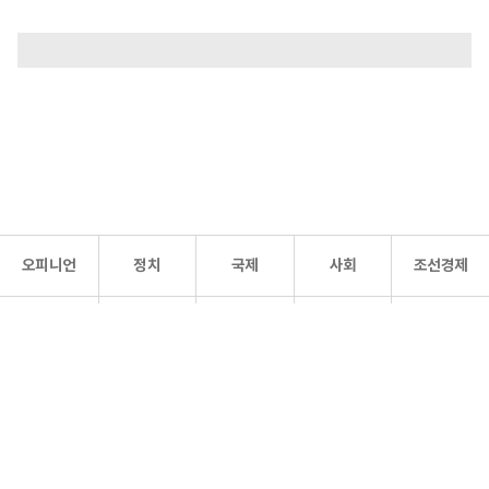
오피니언
정치
국제
사회
조선경제
문화·
조선
스포츠
건강
조선몰
연예
리더스
조선일보 공식 SNS