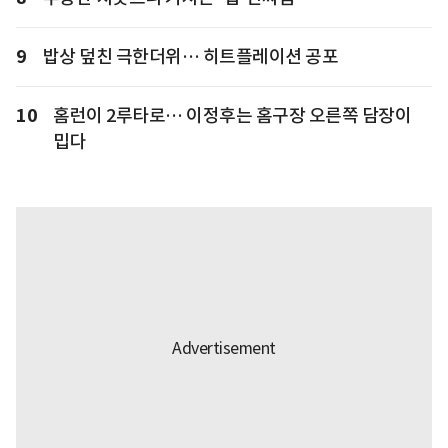
9
밥상 덮친 극한더위… 히트플레이션 공포
10
홈런이 2루타로… 이정후는 홈구장 오른쪽 담장이
밉다