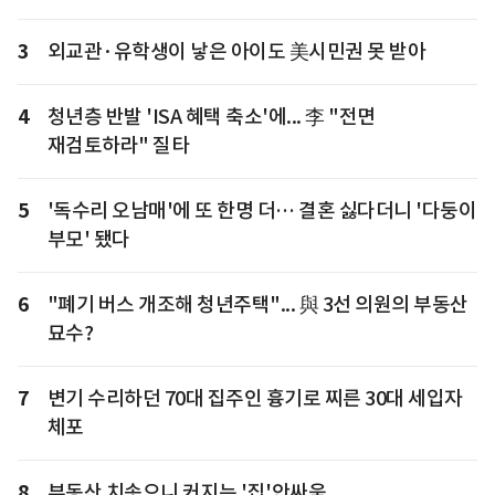
3
외교관·유학생이 낳은 아이도 美시민권 못 받아
4
청년층 반발 'ISA 혜택 축소'에... 李 "전면
재검토하라" 질타
5
'독수리 오남매'에 또 한명 더… 결혼 싫다더니 '다둥이
부모' 됐다
6
"폐기 버스 개조해 청년주택"... 與 3선 의원의 부동산
묘수?
7
변기 수리하던 70대 집주인 흉기로 찌른 30대 세입자
체포
8
부동산 치솟으니 커지는 '집'안싸움