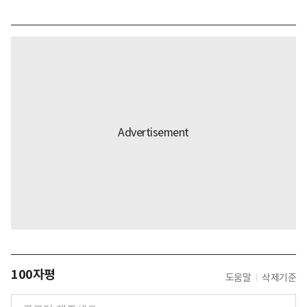
100자평
도움말
삭제기준