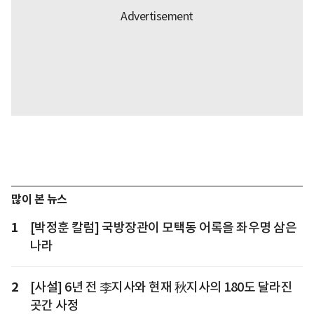
많이 본 뉴스
1
[박정훈 칼럼] 국방장관이 모택동 어록을 좌우명 삼은
나라
2
[사설] 6년 전 李지사와 현재 秋지사의 180도 달라진
곳간 사정