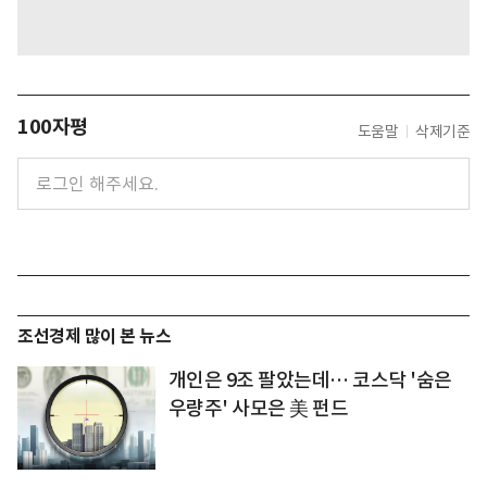
100자평
도움말
삭제기준
조선경제 많이 본 뉴스
개인은 9조 팔았는데… 코스닥 '숨은
우량주' 사모은 美 펀드