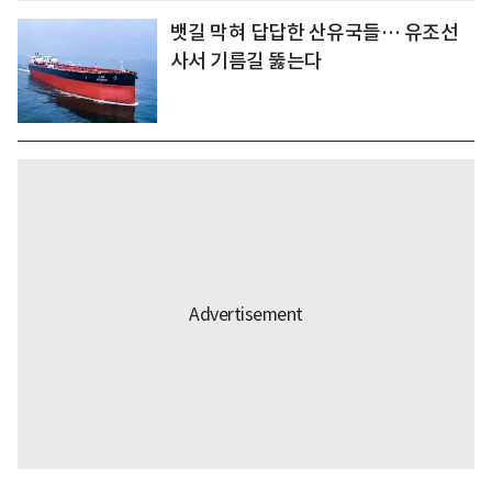
뱃길 막혀 답답한 산유국들… 유조선
사서 기름길 뚫는다