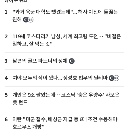
많이 본 뉴스
1
"과거 육군 대학도 뺏겼는데"... 해사 이전에 들끓는
진해
2
119세 코스타리카 남성, 세계 최고령 도전… "비결은
일하고, 잘 먹는 것"
3
남편의 골프 파트너의 정체
4
여야 모두의 적이 됐다... 정성호 법무의 딜레마
5
개인은 9조 팔았는데… 코스닥 '숨은 우량주' 사모은
美 펀드
6
이란 "미군 철수, 배상금 지급 등 6대 조건 수용해야
호르무즈 개방"