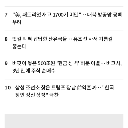
7
"美, 패트리엇 재고 1700기 미만"… 대북 방공망 공백
우려
8
뱃길 막혀 답답한 산유국들… 유조선 사서 기름길
뚫는다
9
버핏이 쌓은 500조원 '현금 성벽' 허문 아벨… 버크셔,
3년 만에 주식 순매수
10
삼성 조선소 찾은 트럼프 장남 前약혼녀… "한국
장인 정신 상징" 극찬