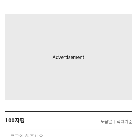
100자평
도움말
삭제기준