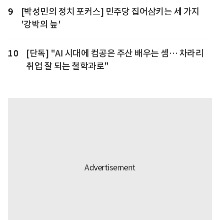
9
[박성민의 정치 포커스] 민주당 집어삼키는 세 가지
'강박의 늪'
10
[단독] "AI 시대에 컴공은 주산 배우는 셈… 차라리
취업 잘 되는 철학과로"