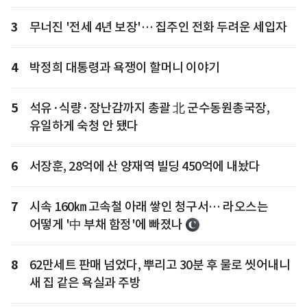
3
무너진 '전세 4년 보장'… 집주인 전화 두려운 세입자
4
박정희 대통령과 욕쟁이 할머니 이야기
5
석유·식량·장난감까지 총괄 北 군수동원총국장,
유일하게 숙청 안 됐다
6
서장훈, 28억에 산 양재역 빌딩 450억에 내놨다
7
시속 160㎞ 고속철 아래 쌓인 청구서… 라오스는
어떻게 '中 부채 함정'에 빠졌나
8
62만세트 판매 넘었다, 뿌리고 30분 후 물로 씻어내니
새 집 같은 욕실과 주방