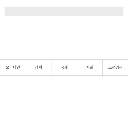
오피니언
정치
국제
사회
조선경제
문화·
조선
스포츠
건강
조선몰
연예
리더스
조선일보 공식 SNS