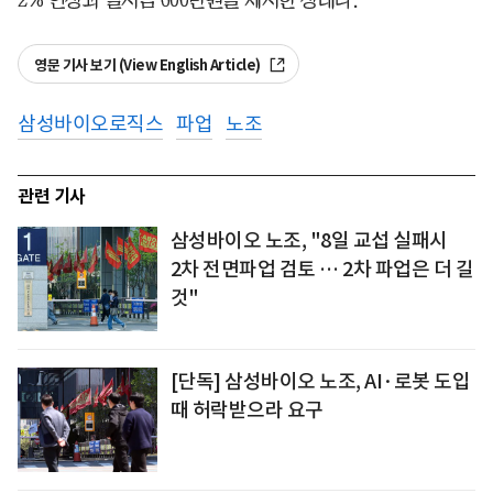
영문 기사 보기 (View English Article)
삼성바이오로직스
파업
노조
관련 기사
삼성바이오 노조, "8일 교섭 실패시
2차 전면파업 검토 … 2차 파업은 더 길
것"
[단독] 삼성바이오 노조, AI·로봇 도입
때 허락받으라 요구