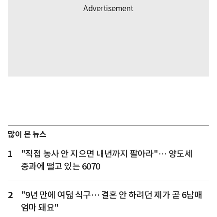
많이 본 뉴스
1
"직접 농사 안 지으면 내년까지 팔아라"… 양도세
중과에 떨고 있는 6070
2
"9년 만에 여덟 식구… 결혼 안 하려던 제가 곧 6남매
엄마 돼요"