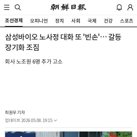
조선경제
오피니언
정치
사회
국제
건강
스포츠
삼성바이오 노사정 대화 또 '빈손'… 갈등
장기화 조짐
회사 노조원 6명 추가 고소
최원우 기자
업데이트
2026.05.08. 19:15