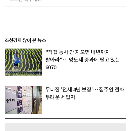
조선경제 많이 본 뉴스
"직접 농사 안 지으면 내년까지
팔아라"… 양도세 중과에 떨고 있는
6070
무너진 '전세 4년 보장'… 집주인 전화
두려운 세입자