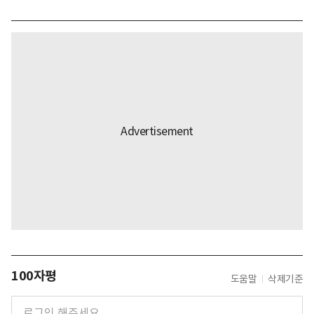
100자평
도움말
삭제기준