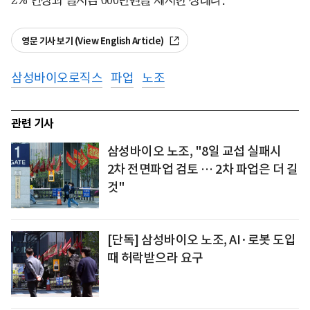
영문 기사 보기 (View English Article)
삼성바이오로직스
파업
노조
관련 기사
삼성바이오 노조, "8일 교섭 실패시
2차 전면파업 검토 … 2차 파업은 더 길
것"
[단독] 삼성바이오 노조, AI·로봇 도입
때 허락받으라 요구