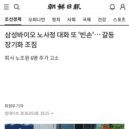
조선경제
오피니언
정치
사회
국제
건강
스포츠
삼성바이오 노사정 대화 또 '빈손'… 갈등
장기화 조짐
회사 노조원 6명 추가 고소
최원우 기자
업데이트
2026.05.08. 19:15