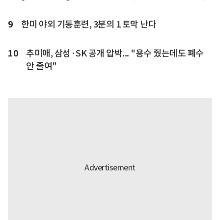
9
한미 야외 기동훈련, 3분의 1 토막 난다
10
추미애, 삼성·SK 공개 압박... "용수 줬는데도 폐수
안 줄여"