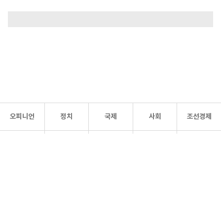
오피니언
정치
국제
사회
조선경제
문화·
조선
스포츠
건강
조선몰
연예
리더스
조선일보 공식 SNS