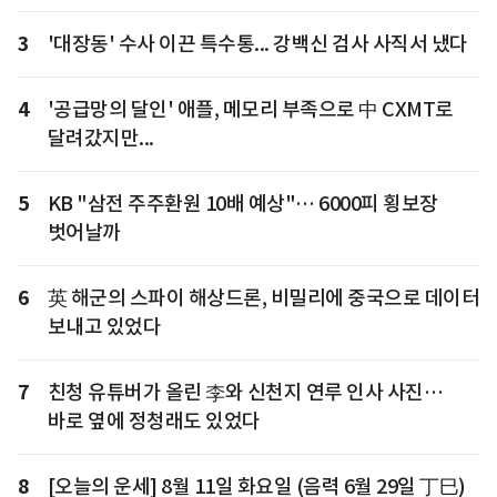
3
'대장동' 수사 이끈 특수통... 강백신 검사 사직서 냈다
4
'공급망의 달인' 애플, 메모리 부족으로 中 CXMT로
달려갔지만...
5
KB "삼전 주주환원 10배 예상"… 6000피 횡보장
벗어날까
6
英 해군의 스파이 해상드론, 비밀리에 중국으로 데이터
보내고 있었다
7
친청 유튜버가 올린 李와 신천지 연루 인사 사진…
바로 옆에 정청래도 있었다
8
[오늘의 운세] 8월 11일 화요일 (음력 6월 29일 丁巳)