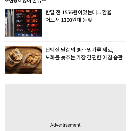
조선경제 많이 본 뉴스
한달 전 1556원이었는데... 환율
어느새 1300원대 눈앞
단백질 달걀의 3배·밀가루 제로,
노화를 늦추는 가장 간편한 아침 습관