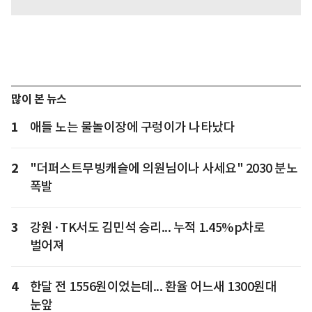
많이 본 뉴스
1
애들 노는 물놀이장에 구렁이가 나타났다
2
"더퍼스트무빙캐슬에 의원님이나 사세요" 2030 분노
폭발
3
강원·TK서도 김민석 승리... 누적 1.45%p차로
벌어져
4
한달 전 1556원이었는데... 환율 어느새 1300원대
눈앞