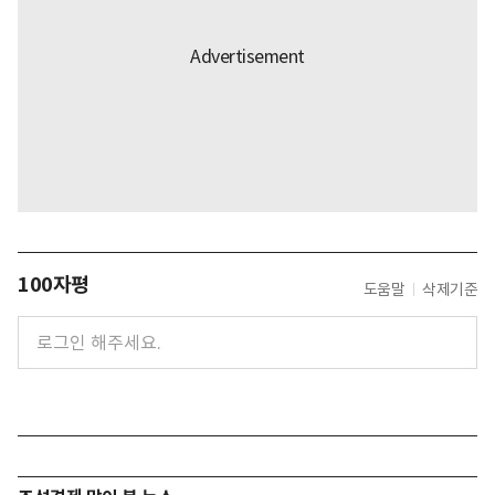
100자평
도움말
삭제기준