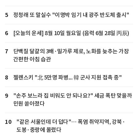
5
정청래 또 말실수 "이명박 임기 내 광주 반도체 출시"
6
[오늘의 운세] 8월 10일 월요일 (음력 6월 28일 丙辰)
7
단백질 달걀의 3배·밀가루 제로, 노화를 늦추는 가장
간편한 아침 습관
8
젤렌스키 "北 5만명 파병... 韓 군사 지원 접촉 중"
9
"손주 보느라 집 비워도 안 되나요?" 세금 폭탄 맞을까
민원 쏟아졌다
10
"같은 서울인데 더 덥다"… 폭염 취약지역, 강북·
도봉·중랑에 몰렸다