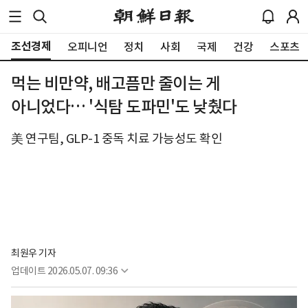
조선경제
오피니언
정치
사회
국제
건강
스포츠
먹는 비만약, 배고픔만 줄이는 게
아니었다… '식탐 도파민'도 낮췄다
美 연구팀, GLP-1 중독 치료 가능성도 확인
최원우 기자
업데이트
2026.05.07. 09:36