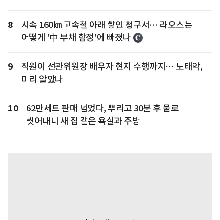
8
시속 160㎞ 고속철 아래 쌓인 청구서… 라오스는
어떻게 '中 부채 함정'에 빠졌나
9
직원이 선관위원장 배우자 현지 수행까지… 노태악,
미리 알았나
10
62만세트 판매 넘었다, 뿌리고 30분 후 물로
씻어내니 새 집 같은 욕실과 주방