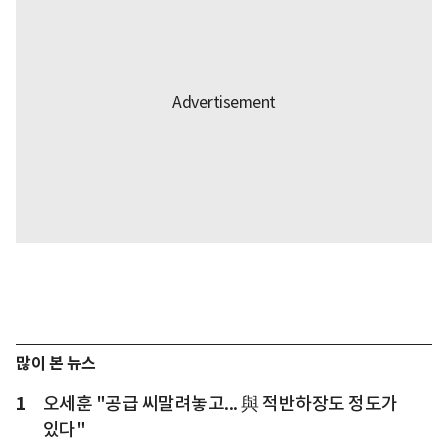
많이 본 뉴스
1
오세훈 "공급 씨말려놓고... 與 적반하장도 정도가
있다"