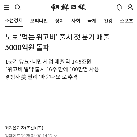
조선경제
오피니언
정치
사회
국제
건강
스포츠
노보 '먹는 위고비' 출시 첫 분기 매출
5000억원 돌파
1분기 당뇨·비만 사업 매출 약 14.9조원
"위고비 알약 출시 16주 만에 100만명 사용"
경쟁사 美 릴리 '파운다요'로 추격
허지윤 기자(조선비즈)
업데이트
2026.05.07. 14:12