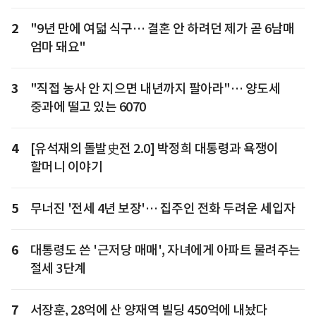
2
"9년 만에 여덟 식구… 결혼 안 하려던 제가 곧 6남매
엄마 돼요"
3
"직접 농사 안 지으면 내년까지 팔아라"… 양도세
중과에 떨고 있는 6070
4
[유석재의 돌발史전 2.0] 박정희 대통령과 욕쟁이
할머니 이야기
5
무너진 '전세 4년 보장'… 집주인 전화 두려운 세입자
6
대통령도 쓴 '근저당 매매', 자녀에게 아파트 물려주는
절세 3단계
7
서장훈, 28억에 산 양재역 빌딩 450억에 내놨다