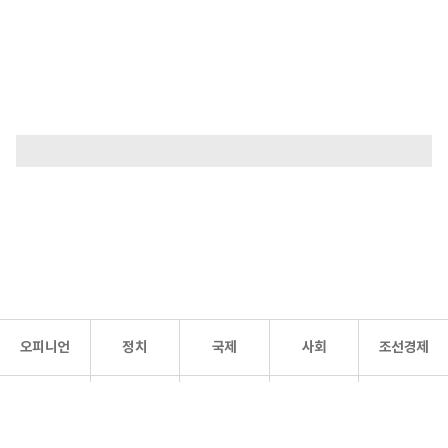
오피니언
정치
국제
사회
조선경제
문화·
조선
스포츠
건강
조선몰
연예
리더스