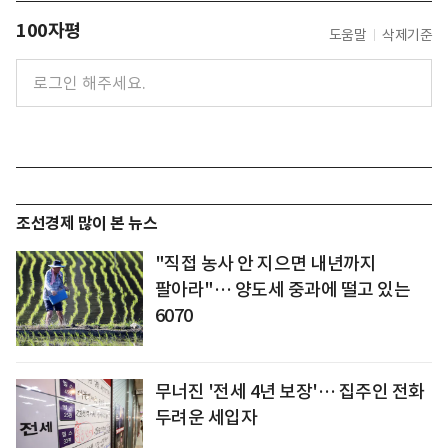
100자평
도움말
삭제기준
조선경제 많이 본 뉴스
"직접 농사 안 지으면 내년까지
팔아라"… 양도세 중과에 떨고 있는
6070
무너진 '전세 4년 보장'… 집주인 전화
두려운 세입자