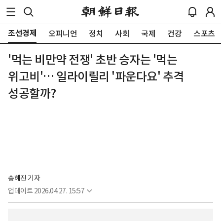
조선경제
오피니언
정치
사회
국제
건강
스포츠
'먹는 비만약 전쟁' 초반 승자는 '먹는
위고비'… 일라이릴리 '파운다요' 추격
성공할까?
송혜진 기자
업데이트
2026.04.27. 15:57