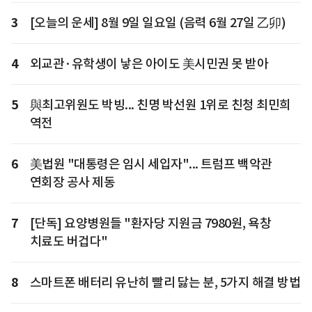
3
[오늘의 운세] 8월 9일 일요일 (음력 6월 27일 乙卯)
4
외교관·유학생이 낳은 아이도 美시민권 못 받아
5
與최고위원도 박빙... 친명 박선원 1위로 친청 최민희
역전
6
美법원 "대통령은 임시 세입자"... 트럼프 백악관
연회장 공사 제동
7
[단독] 요양병원들 "환자당 지원금 7980원, 욕창
치료도 버겁다"
8
스마트폰 배터리 유난히 빨리 닳는 분, 5가지 해결 방법