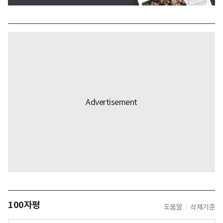
100자평
도움말
삭제기준