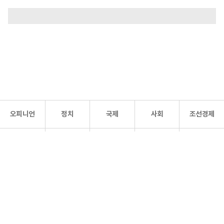
오피니언
정치
국제
사회
조선경제
문화·
조선
스포츠
건강
조선몰
연예
리더스
조선일보 공식 SNS
개인정보처리방침
사이트맵