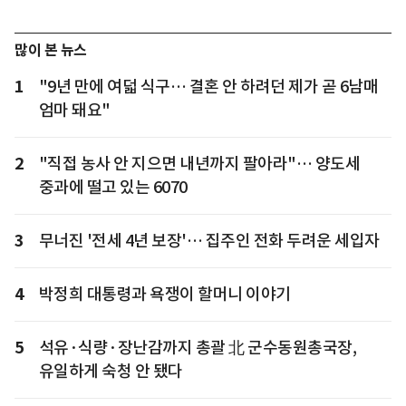
많이 본 뉴스
1
"9년 만에 여덟 식구… 결혼 안 하려던 제가 곧 6남매
엄마 돼요"
2
"직접 농사 안 지으면 내년까지 팔아라"… 양도세
중과에 떨고 있는 6070
3
무너진 '전세 4년 보장'… 집주인 전화 두려운 세입자
4
박정희 대통령과 욕쟁이 할머니 이야기
5
석유·식량·장난감까지 총괄 北 군수동원총국장,
유일하게 숙청 안 됐다