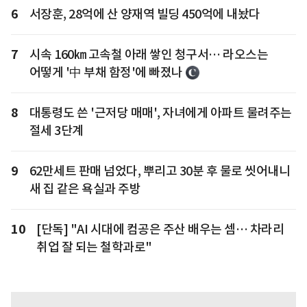
6
서장훈, 28억에 산 양재역 빌딩 450억에 내놨다
7
시속 160㎞ 고속철 아래 쌓인 청구서… 라오스는
어떻게 '中 부채 함정'에 빠졌나
8
대통령도 쓴 '근저당 매매', 자녀에게 아파트 물려주는
절세 3단계
9
62만세트 판매 넘었다, 뿌리고 30분 후 물로 씻어내니
새 집 같은 욕실과 주방
10
[단독] "AI 시대에 컴공은 주산 배우는 셈… 차라리
취업 잘 되는 철학과로"