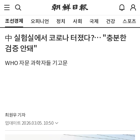
조선경제
오피니언
정치
사회
국제
건강
스포츠
中 실험실에서 코로나 터졌다?… "충분한
검증 안돼"
WHO 자문 과학자들 기고문
최원우 기자
업데이트
2026.03.05. 10:50