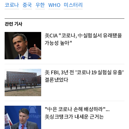
코로나
중국
우한
WHO
미스터리
관련 기사
美CIA "코로나, 中실험실서 유래됐을
가능성 높아"
美 FBI, 3년 전 '코로나19 실험실 유출'
결론냈었다
"中은 코로나 손해 배상하라"...
美싱크탱크가 내세운 근거는