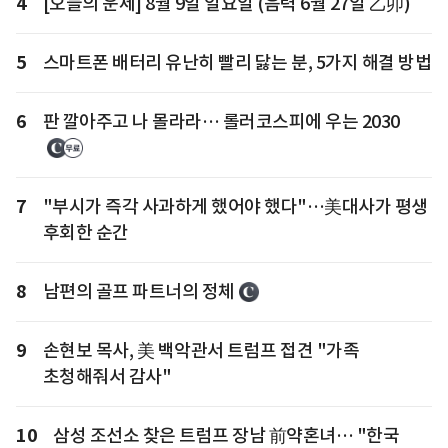
4
[오늘의 운세] 8월 9일 일요일 (음력 6월 27일 乙卯)
5
스마트폰 배터리 유난히 빨리 닳는 분, 5가지 해결 방법
6
판 깔아주고 나 몰라라… 롤러코스피에 우는 2030
7
"부시가 즉각 사과하게 했어야 했다"…美대사가 평생
후회한 순간
8
남편의 골프 파트너의 정체
9
손현보 목사, 美 백악관서 트럼프 접견 "가족
초청해줘서 감사"
10
삼성 조선소 찾은 트럼프 장남 前약혼녀… "한국