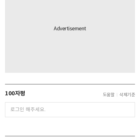
100자평
도움말
삭제기준