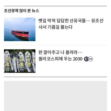
조선경제 많이 본 뉴스
뱃길 막혀 답답한 산유국들… 유조선
사서 기름길 뚫는다
판 깔아주고 나 몰라라…
롤러코스피에 우는 2030