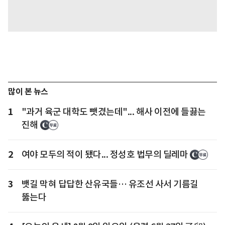
많이 본 뉴스
1
"과거 육군 대학도 뺏겼는데"... 해사 이전에 들끓는
진해
2
여야 모두의 적이 됐다... 정성호 법무의 딜레마
3
뱃길 막혀 답답한 산유국들… 유조선 사서 기름길
뚫는다