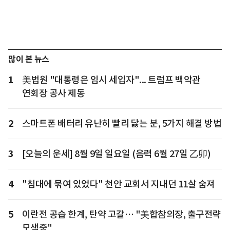
많이 본 뉴스
1
美법원 "대통령은 임시 세입자"... 트럼프 백악관
연회장 공사 제동
2
스마트폰 배터리 유난히 빨리 닳는 분, 5가지 해결 방법
3
[오늘의 운세] 8월 9일 일요일 (음력 6월 27일 乙卯)
4
"침대에 묶여 있었다" 천안 교회서 지내던 11살 숨져
5
이란전 공습 한계, 탄약 고갈… "美합참의장, 출구전략
모색중"