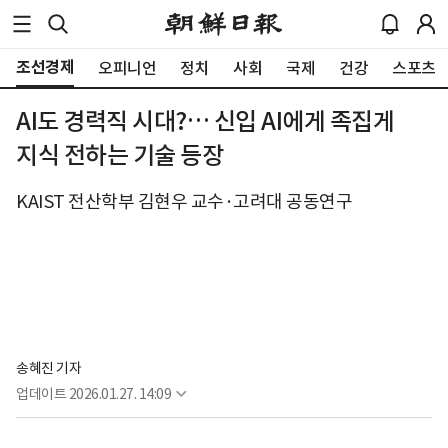
조선경제
오피니언
정치
사회
국제
건강
스포츠
AI도 경력직 시대?… 신입 AI에게 족집게
지식 전하는 기술 등장
KAIST 전산학부 김현우 교수·고려대 공동연구
송혜진 기자
업데이트
2026.01.27. 14:09