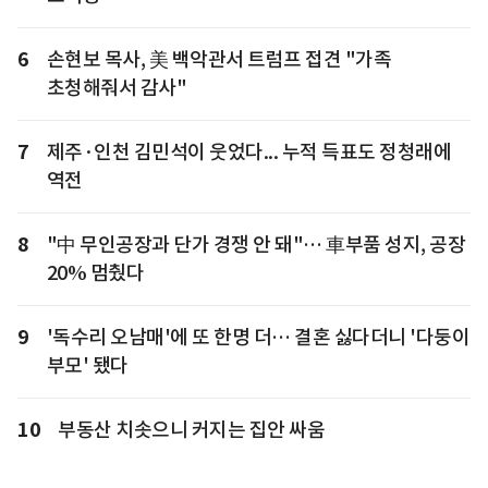
6
손현보 목사, 美 백악관서 트럼프 접견 "가족
초청해줘서 감사"
7
제주·인천 김민석이 웃었다... 누적 득표도 정청래에
역전
8
"中 무인공장과 단가 경쟁 안 돼"… 車부품 성지, 공장
20% 멈췄다
9
'독수리 오남매'에 또 한명 더… 결혼 싫다더니 '다둥이
부모' 됐다
10
부동산 치솟으니 커지는 집안 싸움