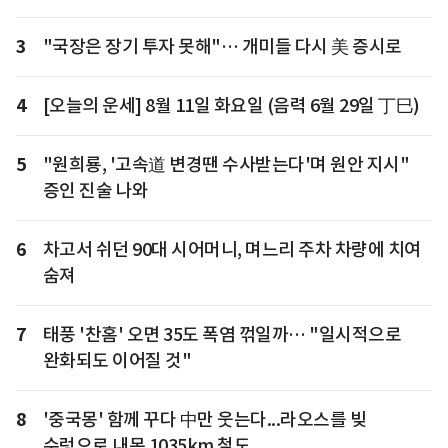
3
"국장은 장기 투자 못해"… 개미들 다시 美 증시로
4
[오늘의 운세] 8월 11일 화요일 (음력 6월 29일 丁巳)
5
"원희룡, '고속道 변경땐 수사받는다'며 원안 지시"
증인 진술 나와
6
차고서 쉬던 90대 시어머니, 며느리 주차 차량에 치여
숨져
7
태풍 '찬홈' 오면 35도 폭염 꺾일까… "일시적으로
완화되도 이어질 것"
8
'중국몽' 함께 꾸다 中만 웃는다...라오스를 빚
수렁으로 내몬 1035km 철도