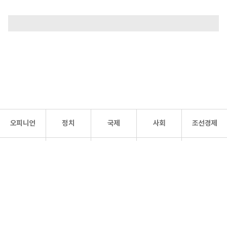
오피니언
정치
국제
사회
조선경제
문화·
조선
스포츠
건강
조선몰
연예
리더스
조선일보 공식 SNS