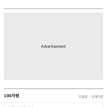
100자평
도움말
삭제기준