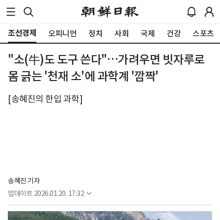
조선경제
오피니언
정치
사회
국제
건강
스포츠
"소(牛)도 도구 쓴다"…가려우면 빗자루로
몸 긁는 '천재 소'에 과학계 '깜짝'
[송혜진의 한입 과학]
송혜진 기자
업데이트
2026.01.20. 17:32