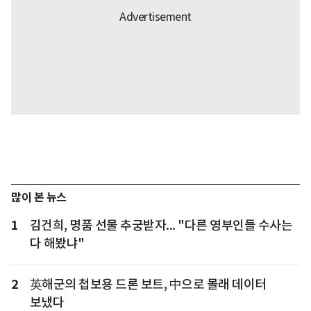
많이 본 뉴스
1
김건희, 명품 선물 추궁받자... "다른 영부인들 수사는
다 해봤냐"
2
英해군의 첩보용 드론 보트, 中으로 몰래 데이터
보냈다