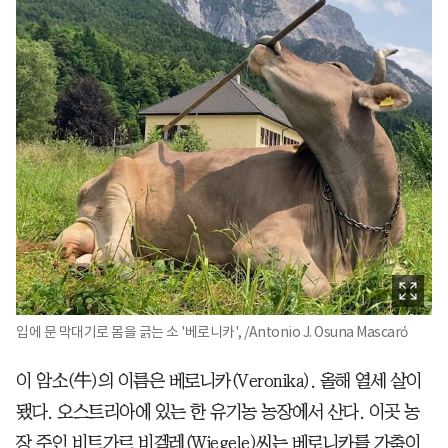
입에 문 막대기로 몸을 긁는 소 '베로니카', /Antonio J. Osuna Mascaró
이 암소(牛)의 이름은 베로니카(Veronika). 올해 열세 살이
됐다. 오스트리아에 있는 한 유기농 농장에서 산다. 이곳 농
장 주인 비트가르 비겔레(Wiegele)씨는 베로니카를 가축이