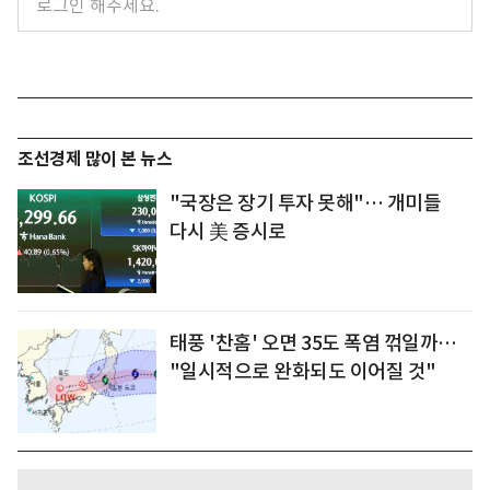
조선경제 많이 본 뉴스
"국장은 장기 투자 못해"… 개미들
다시 美 증시로
태풍 '찬홈' 오면 35도 폭염 꺾일까…
"일시적으로 완화되도 이어질 것"