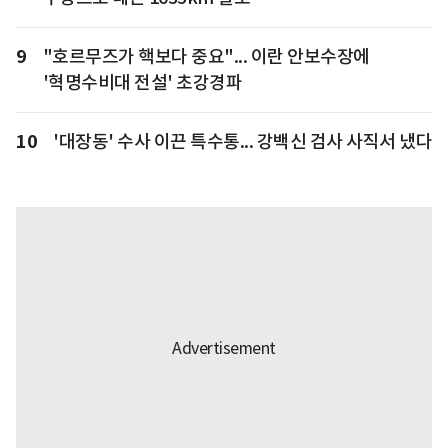
9
"호르무즈가 핵보다 중요"... 이란 안보수장에
'혁명수비대 전설' 초강경파
10
'대장동' 수사 이끈 특수통... 강백신 검사 사직서 냈다