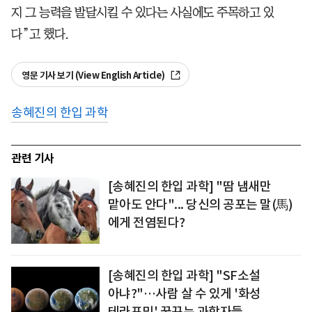
지 그 능력을 발달시킬 수 있다는 사실에도 주목하고 있
다”고 했다.
영문 기사 보기 (View English Article)
송혜진의 한입 과학
관련 기사
[송혜진의 한입 과학] "땀 냄새만
맡아도 안다"... 당신의 공포는 말(馬)
에게 전염된다?
[송혜진의 한입 과학] "SF소설
아냐?"…사람 살 수 있게 '화성
테라포밍' 꿈꾸는 과학자들