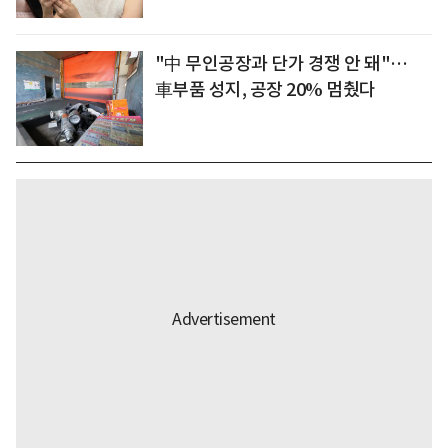
"中 무인공장과 단가 경쟁 안 돼"…
車부품 성지, 공장 20% 멈췄다