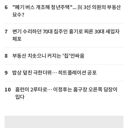
6
"폐기 버스 개조해 청년주택"... 與 3선 의원의 부동산
묘수?
7
변기 수리하던 70대 집주인 흉기로 찌른 30대 세입자
체포
8
부동산 치솟으니 커지는 '집'안싸움
9
밥상 덮친 극한더위… 히트플레이션 공포
10
홈런이 2루타로… 이정후는 홈구장 오른쪽 담장이
밉다