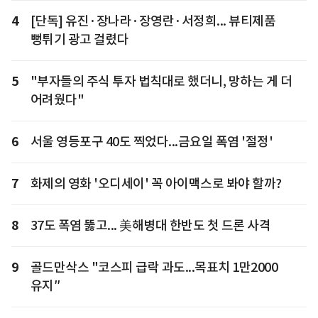
4
[단독] 유진·장나라·장영란·서정희... 뷰티제품
뻥튀기 광고 걸렸다
5
"부자들의 주식 투자 법칙대로 했더니, 망하는 게 더
어려웠다"
6
서울 영등포구 40도 찍었다...금요일 폭염 '절정'
7
화제의 영화 '오디세이' 꼭 아이맥스로 봐야 할까?
8
37도 폭염 뚫고... 美해병대 한반도 첫 드론 사격
9
골드만삭스 "코스피 급락 과도...목표치 1만2000
유지″