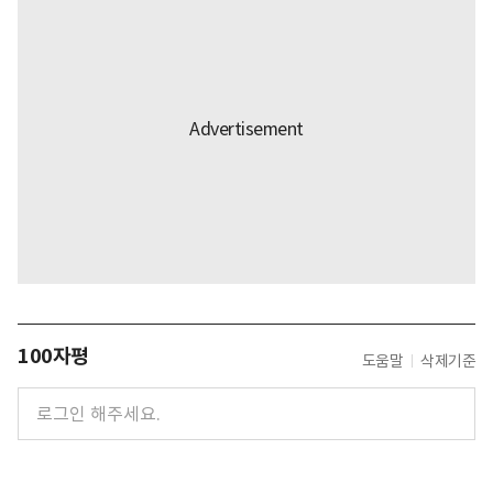
100자평
도움말
삭제기준