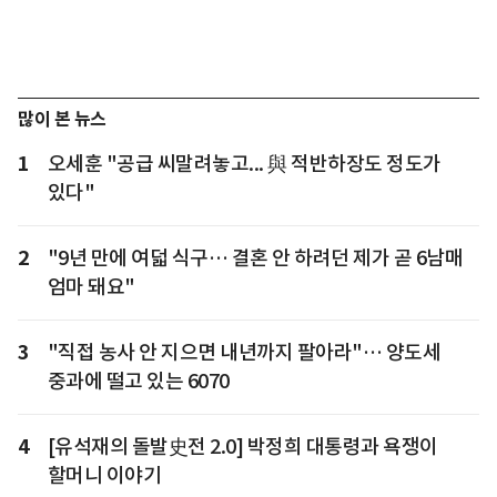
많이 본 뉴스
1
오세훈 "공급 씨말려놓고... 與 적반하장도 정도가
있다"
2
"9년 만에 여덟 식구… 결혼 안 하려던 제가 곧 6남매
엄마 돼요"
3
"직접 농사 안 지으면 내년까지 팔아라"… 양도세
중과에 떨고 있는 6070
4
[유석재의 돌발史전 2.0] 박정희 대통령과 욕쟁이
할머니 이야기