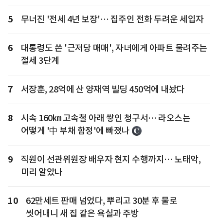
5
무너진 '전세 4년 보장'… 집주인 전화 두려운 세입자
6
대통령도 쓴 '근저당 매매', 자녀에게 아파트 물려주는
절세 3단계
7
서장훈, 28억에 산 양재역 빌딩 450억에 내놨다
8
시속 160㎞ 고속철 아래 쌓인 청구서… 라오스는
어떻게 '中 부채 함정'에 빠졌나
9
직원이 선관위원장 배우자 현지 수행까지… 노태악,
미리 알았나
10
62만세트 판매 넘었다, 뿌리고 30분 후 물로
씻어내니 새 집 같은 욕실과 주방