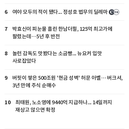
6
여야 모두의 적이 됐다... 정성호 법무의 딜레마
7
박효신이 피눈물 흘린 한남더힐, 125억 최고가에
팔렸는데…5년 후 반전
8
놀런 감독도 맛봤다는 소금빵... 뉴요커 입맛
사로잡았다
9
버핏이 쌓은 500조원 '현금 성벽' 허문 아벨… 버크셔,
3년 만에 주식 순매수
10
최태원, 노소영에 9440억 지급하나... 14일까지
재상고 않으면 확정