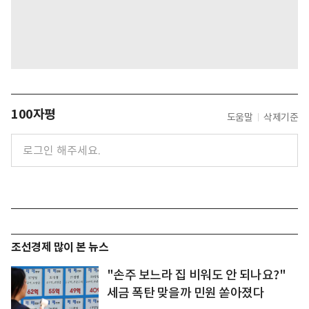
100자평
도움말
삭제기준
조선경제 많이 본 뉴스
"손주 보느라 집 비워도 안 되나요?"
세금 폭탄 맞을까 민원 쏟아졌다