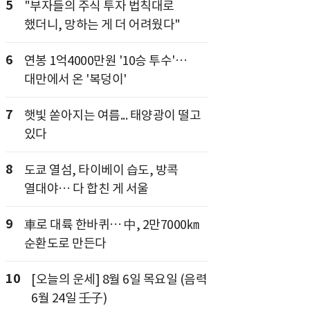
5
"부자들의 주식 투자 법칙대로
했더니, 망하는 게 더 어려웠다"
6
연봉 1억4000만원 '10승 투수'…
대만에서 온 '복덩이'
7
햇빛 쏟아지는 여름... 태양광이 떨고
있다
8
도쿄 열섬, 타이베이 습도, 방콕
열대야… 다 합친 게 서울
9
車로 대륙 한바퀴… 中, 2만7000㎞
순환도로 만든다
10
[오늘의 운세] 8월 6일 목요일 (음력
6월 24일 壬子)