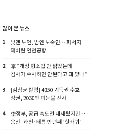
많이 본 뉴스
1
낮엔 노인, 밤엔 노숙인… 피서지
돼버린 인천공항
2
李 "개정 형소법 안 읽었는데…
검사가 수사하면 안된다고 돼 있나"
3
[김창균 칼럼] 4050 기득권 수호
정권, 2030엔 피눈물 선사
4
李정부, 공급 속도전 내세웠지만…
용산·과천·태릉 반년째 '헛바퀴'