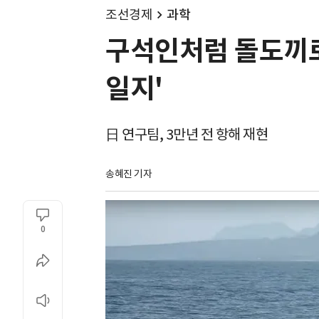
조선경제
과학
구석인처럼 돌도끼로 
일지'
日 연구팀, 3만년 전 항해 재현
송혜진 기자
0