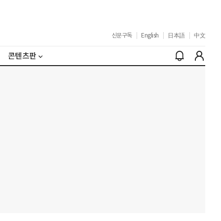
신문구독
|
English
|
日本語
|
中文
콘텐츠판