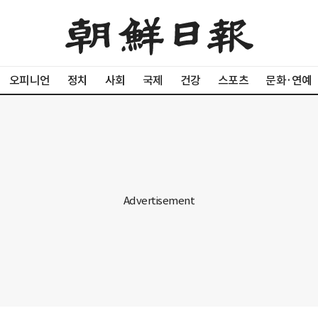
오피니언
정치
사회
국제
건강
스포츠
문화·연예