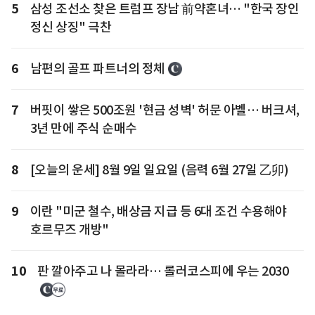
5
삼성 조선소 찾은 트럼프 장남 前약혼녀… "한국 장인
정신 상징" 극찬
6
남편의 골프 파트너의 정체
7
버핏이 쌓은 500조원 '현금 성벽' 허문 아벨… 버크셔,
3년 만에 주식 순매수
8
[오늘의 운세] 8월 9일 일요일 (음력 6월 27일 乙卯)
9
이란 "미군 철수, 배상금 지급 등 6대 조건 수용해야
호르무즈 개방"
10
판 깔아주고 나 몰라라… 롤러코스피에 우는 2030