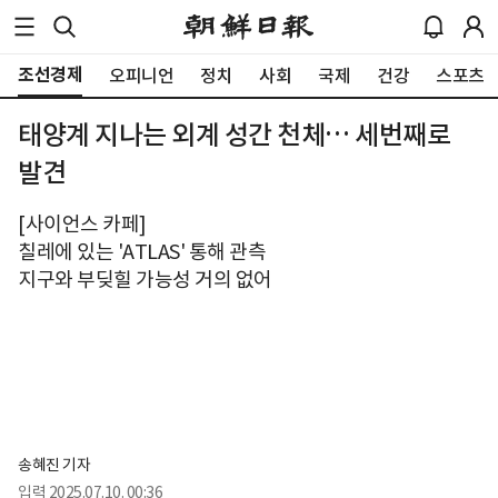
조선경제
오피니언
정치
사회
국제
건강
스포츠
태양계 지나는 외계 성간 천체… 세번째로
발견
[사이언스 카페]
칠레에 있는 'ATLAS' 통해 관측
지구와 부딪힐 가능성 거의 없어
송혜진 기자
입력
2025.07.10. 00:36