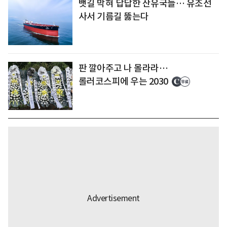
뱃길 막혀 답답한 산유국들… 유조선
사서 기름길 뚫는다
판 깔아주고 나 몰라라…
롤러코스피에 우는 2030