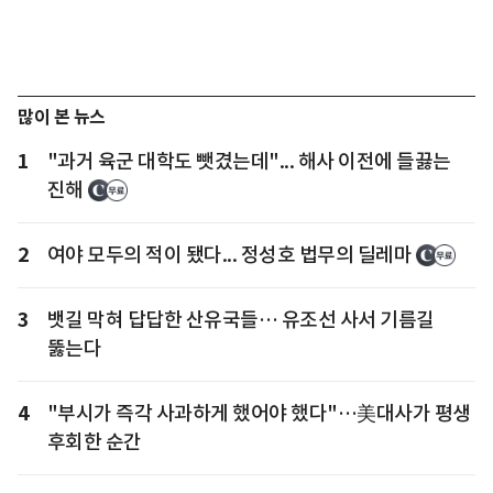
많이 본 뉴스
1
"과거 육군 대학도 뺏겼는데"... 해사 이전에 들끓는
진해
2
여야 모두의 적이 됐다... 정성호 법무의 딜레마
3
뱃길 막혀 답답한 산유국들… 유조선 사서 기름길
뚫는다
4
"부시가 즉각 사과하게 했어야 했다"…美대사가 평생
후회한 순간