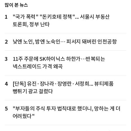
많이 본 뉴스
1
"국가 폭력" "돈키호테 정책"... 서울시 부동산
토론회, 정부 난타
2
낮엔 노인, 밤엔 노숙인… 피서지 돼버린 인천공항
3
11주 주문에 SK하이닉스 하한가…반복되는
넥스트레이드 가격 왜곡
4
[단독] 유진·장나라·장영란·서정희... 뷰티제품
뻥튀기 광고 걸렸다
5
"부자들의 주식 투자 법칙대로 했더니, 망하는 게 더
어려웠다"