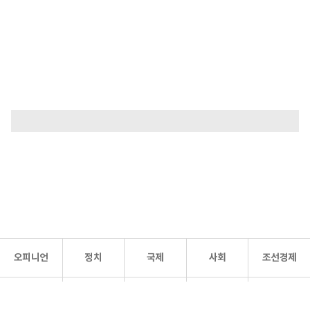
오피니언
정치
국제
사회
조선경제
문화·
조선
스포츠
건강
조선몰
연예
리더스