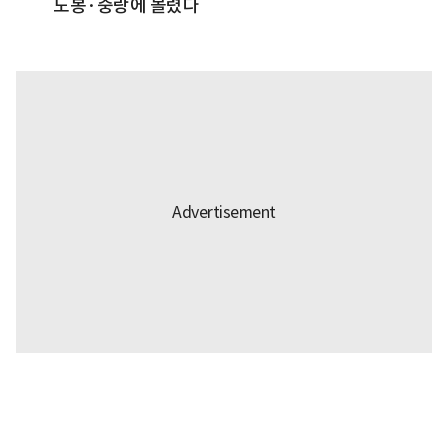
도봉·중랑에 몰렸다