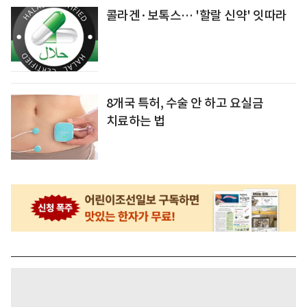
콜라겐·보톡스… '할랄 신약' 잇따라
8개국 특허, 수술 안 하고 요실금
치료하는 법