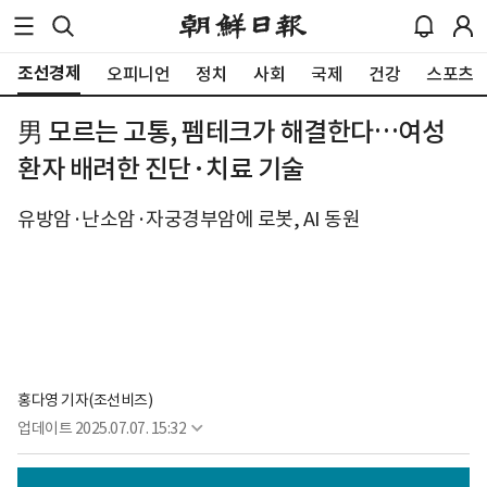
조선경제
오피니언
정치
사회
국제
건강
스포츠
男 모르는 고통, 펨테크가 해결한다…여성
환자 배려한 진단·치료 기술
유방암·난소암·자궁경부암에 로봇, AI 동원
홍다영 기자(조선비즈)
업데이트
2025.07.07. 15:32