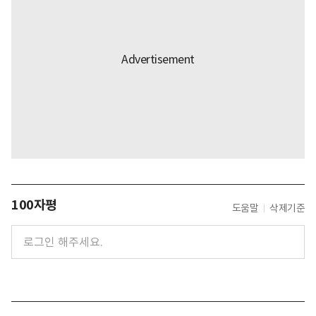
100자평
도움말
삭제기준