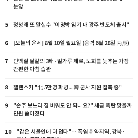
눈앞
5
정청래 또 말실수 "이명박 임기 내 광주 반도체 출시"
6
[오늘의 운세] 8월 10일 월요일 (음력 6월 28일 丙辰)
7
단백질 달걀의 3배·밀가루 제로, 노화를 늦추는 가장
간편한 아침 습관
8
젤렌스키 "北 5만명 파병... 韓 군사 지원 접촉 중"
9
"손주 보느라 집 비워도 안 되나요?" 세금 폭탄 맞을까
민원 쏟아졌다
10
"같은 서울인데 더 덥다"… 폭염 취약지역, 강북·