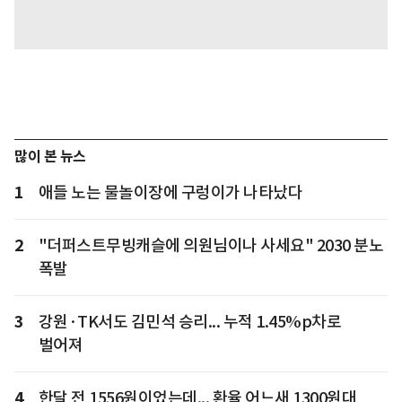
많이 본 뉴스
1
애들 노는 물놀이장에 구렁이가 나타났다
2
"더퍼스트무빙캐슬에 의원님이나 사세요" 2030 분노
폭발
3
강원·TK서도 김민석 승리... 누적 1.45%p차로
벌어져
4
한달 전 1556원이었는데... 환율 어느새 1300원대