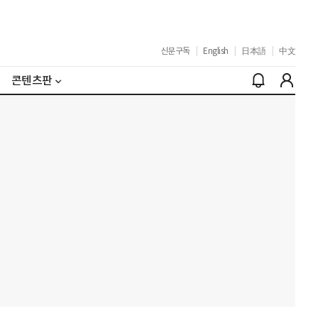
신문구독
|
English
|
日本語
|
中文
콘텐츠판