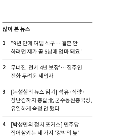
많이 본 뉴스
1
"9년 만에 여덟 식구… 결혼 안
하려던 제가 곧 6남매 엄마 돼요"
2
무너진 '전세 4년 보장'… 집주인
전화 두려운 세입자
3
[논설실의 뉴스 읽기] 석유·식량·
장난감까지 총괄 北 군수동원총국장,
유일하게 숙청 안 됐다
4
[박성민의 정치 포커스] 민주당
집어삼키는 세 가지 '강박의 늪'