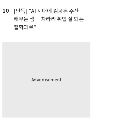
10
[단독] "AI 시대에 컴공은 주산
배우는 셈… 차라리 취업 잘 되는
철학과로"