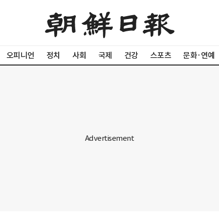
오피니언
정치
사회
국제
건강
스포츠
문화·연예