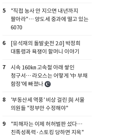
5
"직접 농사 안 지으면 내년까지
팔아라"… 양도세 중과에 떨고 있는
6070
6
[유석재의 돌발史전 2.0] 박정희
대통령과 욕쟁이 할머니 이야기
7
시속 160㎞ 고속철 아래 쌓인
청구서… 라오스는 어떻게 '中 부채
함정'에 빠졌나
8
'부동산세 역풍' 비상 걸린 與 서울
의원들 "정부안 수정해야"
9
"피해자는 이제 허허벌판 섰다…
친족성폭력·스토킹 당하면 지옥"