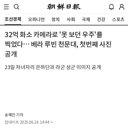
조선경제
오피니언
정치
사회
국제
건강
스포츠
32억 화소 카메라로 '못 보던 우주'를
찍었다… 베라 루빈 천문대, 첫번째 사진
공개
23일 처녀자리 은하단과 라군 성군 이미지 공개
송혜진 기자
업데이트
2025.06.24. 14:44