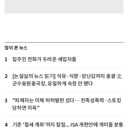
많이 본 뉴스
1
집주인 전화가 두려운 세입자들
2
[논설실의 뉴스 읽기] 석유·식량·장난감까지 총괄 北
군수동원총국장, 유일하게 숙청 안 됐다
3
"피해자는 이제 허허벌판 섰다… 친족성폭력·스토킹
당하면 지옥"
4
기존 '절세 계좌'까지 칼질... ISA 개편안에 개미들 분통