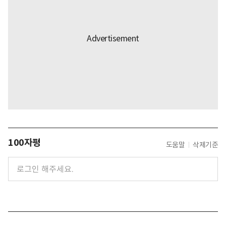
100자평
도움말
삭제기준