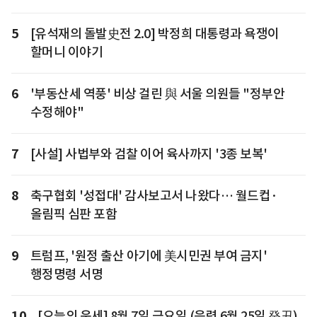
5
[유석재의 돌발史전 2.0] 박정희 대통령과 욕쟁이
할머니 이야기
6
'부동산세 역풍' 비상 걸린 與 서울 의원들 "정부안
수정해야"
7
[사설] 사법부와 검찰 이어 육사까지 '3종 보복'
8
축구협회 '성접대' 감사보고서 나왔다… 월드컵·
올림픽 심판 포함
9
트럼프, '원정 출산 아기에 美시민권 부여 금지'
행정명령 서명
10
[오늘의 운세] 8월 7일 금요일 (음력 6월 25일 癸丑)