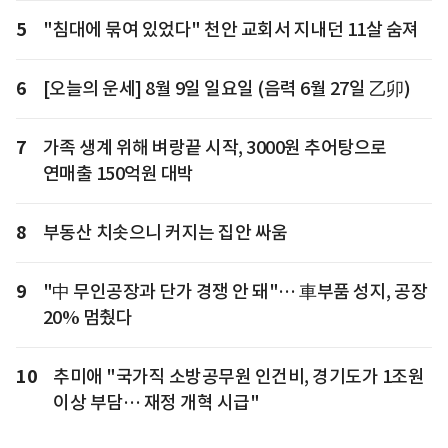
5
"침대에 묶여 있었다" 천안 교회서 지내던 11살 숨져
6
[오늘의 운세] 8월 9일 일요일 (음력 6월 27일 乙卯)
7
가족 생계 위해 벼랑끝 시작, 3000원 추어탕으로
연매출 150억원 대박
8
부동산 치솟으니 커지는 집안 싸움
9
"中 무인공장과 단가 경쟁 안 돼"… 車부품 성지, 공장
20% 멈췄다
10
추미애 "국가직 소방공무원 인건비, 경기도가 1조원
이상 부담… 재정 개혁 시급"