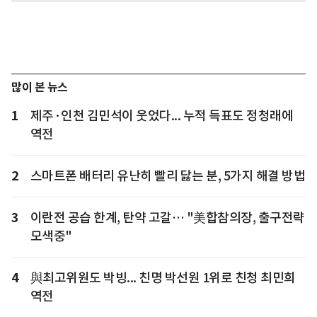
많이 본 뉴스
1
제주·인천 김민석이 웃었다... 누적 득표도 정청래에
역전
2
스마트폰 배터리 유난히 빨리 닳는 분, 5가지 해결 방법
3
이란전 공습 한계, 탄약 고갈… "美합참의장, 출구전략
모색중"
4
與최고위원도 박빙... 친명 박선원 1위로 친청 최민희
역전