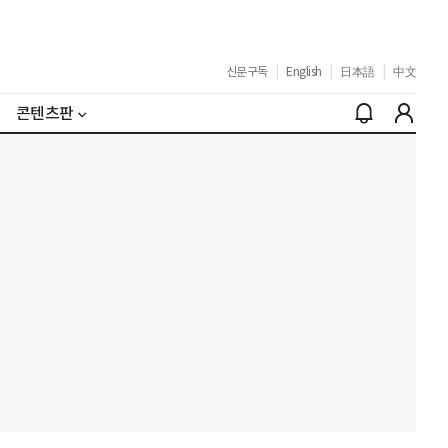
신문구독
|
English
|
日本語
|
中文
콘텐츠판