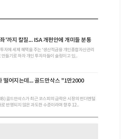
좌'까지 칼질... ISA 개편안에 개미들 분통
 투자에 세제 혜택을 주는 ‘생산적금융 개인종합자산관리
새로 만들기로 하자 개인 투자자들이 술렁이고 있...
 떨어지는데... 골드만삭스 "1만2000
IB) 골드만삭스가 최근 코스피의 급락은 시장의 펀더멘털
로 반영되지 않은 과도한 수준이라며 향후 12...