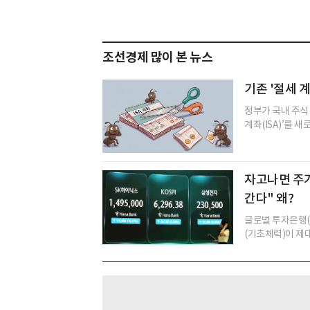
조선경제 많이 본 뉴스
기존 '절세 계
정부가 국내 주식
계좌(ISA)’를 
자고나면 주가
간다" 왜?
글로벌 투자은행(
(기초체력)이 제대