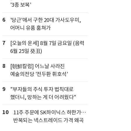
'3종 보복'
6
'당근'에서 구한 20대 가사도우미,
어머니 유품 훔쳐가
7
[오늘의 운세] 8월 7일 금요일 (음력
6월 25일 癸丑)
8
[朝鮮칼럼] 어느날 사라진
예술의전당 '전두환 휘호석'
9
"부자들의 주식 투자 법칙대로
했더니, 망하는 게 더 어려웠다"
10
11주 주문에 SK하이닉스 하한가…
반복되는 넥스트레이드 가격 왜곡