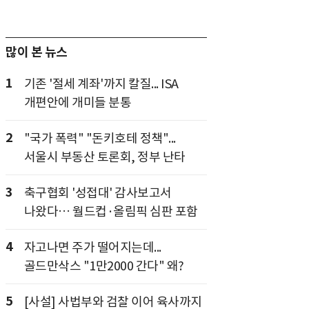
많이 본 뉴스
1
기존 '절세 계좌'까지 칼질... ISA
개편안에 개미들 분통
2
"국가 폭력" "돈키호테 정책"...
서울시 부동산 토론회, 정부 난타
3
축구협회 '성접대' 감사보고서
나왔다… 월드컵·올림픽 심판 포함
4
자고나면 주가 떨어지는데...
골드만삭스 "1만2000 간다" 왜?
5
[사설] 사법부와 검찰 이어 육사까지