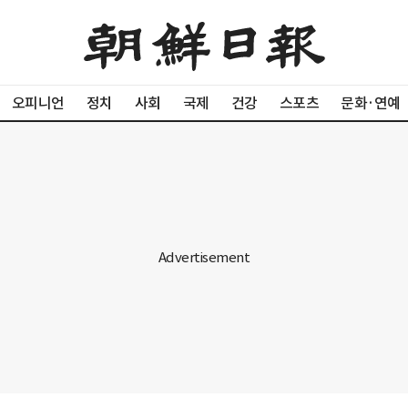
오피니언
정치
사회
국제
건강
스포츠
문화·연예