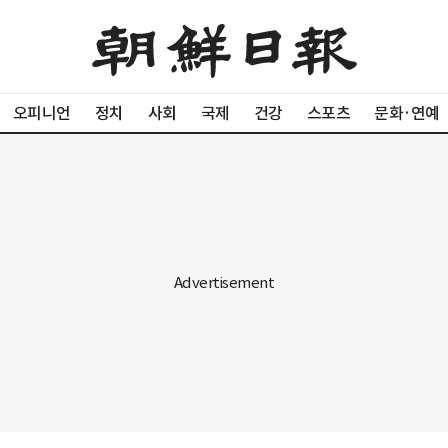
오피니언
정치
사회
국제
건강
스포츠
문화·연예