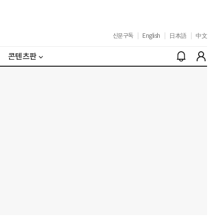
신문구독
|
English
|
日本語
|
中文
콘텐츠판