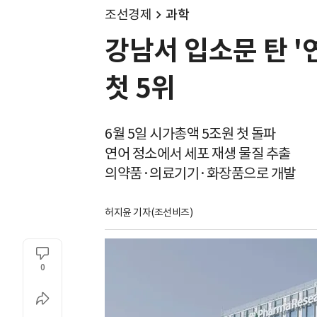
조선경제
과학
강남서 입소문 탄 
첫 5위
6월 5일 시가총액 5조원 첫 돌파
연어 정소에서 세포 재생 물질 추출
의약품·의료기기·화장품으로 개발
허지윤 기자(조선비즈)
0