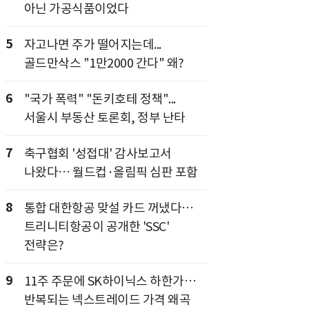
아닌 가공식품이었다
5
자고나면 주가 떨어지는데...
골드만삭스 "1만2000 간다" 왜?
6
"국가 폭력" "돈키호테 정책"...
서울시 부동산 토론회, 정부 난타
7
축구협회 '성접대' 감사보고서
나왔다… 월드컵·올림픽 심판 포함
8
통합 대한항공 맞설 카드 꺼냈다…
트리니티항공이 공개한 'SSC'
전략은?
9
11주 주문에 SK하이닉스 하한가…
반복되는 넥스트레이드 가격 왜곡