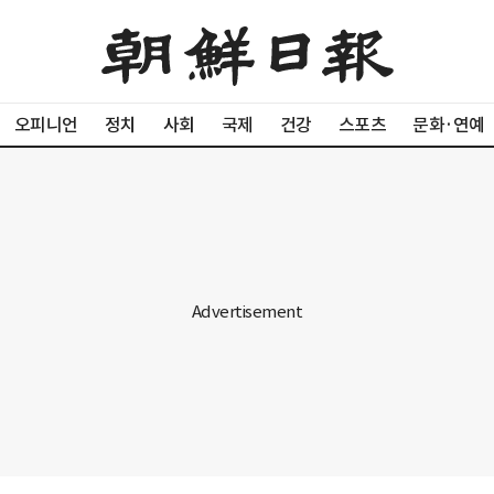
오피니언
정치
사회
국제
건강
스포츠
문화·연예