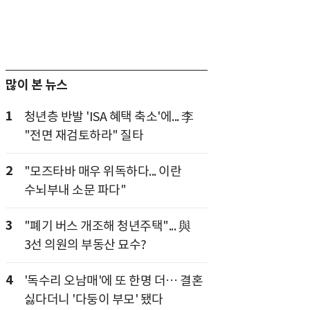
많이 본 뉴스
1
청년층 반발 'ISA 혜택 축소'에... 李
"전면 재검토하라" 질타
2
"모즈타바 매우 위독하다... 이란
수뇌부내 소문 파다"
3
"폐기 버스 개조해 청년주택"... 與
3선 의원의 부동산 묘수?
4
'독수리 오남매'에 또 한명 더… 결혼
싫다더니 '다둥이 부모' 됐다