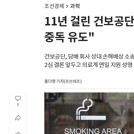
조선경제
과학
11년 걸린 건보공
중독 유도"
건보공단, 담배 회사 상대 손해배상 소
2심 결론 앞두고 의료계 연일 지원 성명
홍다영 기자(조선비즈)
0