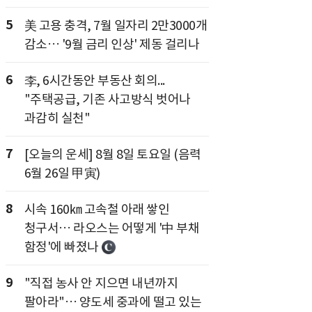
5
美 고용 충격, 7월 일자리 2만3000개
감소… '9월 금리 인상' 제동 걸리나
6
李, 6시간동안 부동산 회의...
"주택공급, 기존 사고방식 벗어나
과감히 실천"
7
[오늘의 운세] 8월 8일 토요일 (음력
6월 26일 甲寅)
8
시속 160㎞ 고속철 아래 쌓인
청구서… 라오스는 어떻게 '中 부채
함정'에 빠졌나
9
"직접 농사 안 지으면 내년까지
팔아라"… 양도세 중과에 떨고 있는