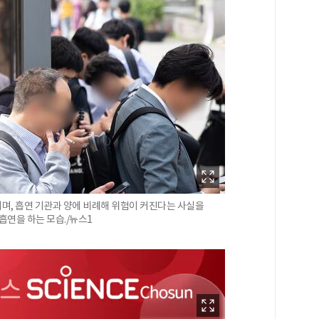
며, 흡연 기관과 양에 비례해 위험이 커진다는 사실을
흡연을 하는 모습./뉴스1