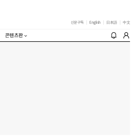
신문구독
|
English
|
日本語
|
中文
콘텐츠판