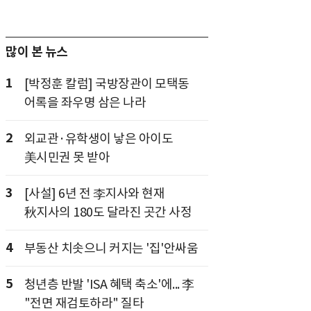
많이 본 뉴스
1
[박정훈 칼럼] 국방장관이 모택동
어록을 좌우명 삼은 나라
2
외교관·유학생이 낳은 아이도
美시민권 못 받아
3
[사설] 6년 전 李지사와 현재
秋지사의 180도 달라진 곳간 사정
4
부동산 치솟으니 커지는 '집'안싸움
5
청년층 반발 'ISA 혜택 축소'에... 李
"전면 재검토하라" 질타