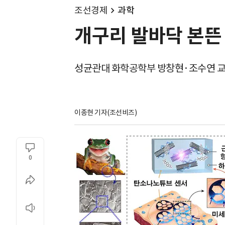
조선경제
과학
개구리 발바닥 본뜬
성균관대 화학공학부 방창현·조수연 
이종현 기자(조선비즈)
0