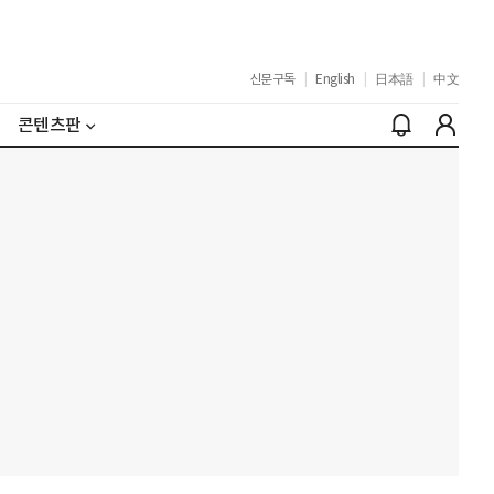
신문구독
|
English
|
日本語
|
中文
콘텐츠판