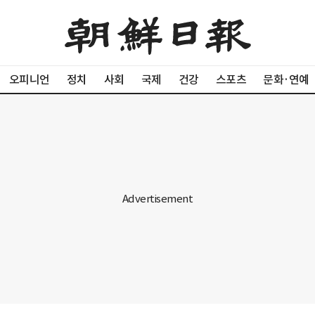
오피니언
정치
사회
국제
건강
스포츠
문화·연예