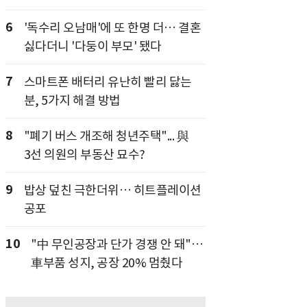
6
'독수리 오남매'에 또 한명 더… 결혼
싫다더니 '다둥이 부모' 됐다
7
스마트폰 배터리 유난히 빨리 닳는
분, 5가지 해결 방법
8
"폐기 버스 개조해 청년주택"... 與
3선 의원의 부동산 묘수?
9
밥상 덮친 극한더위… 히트플레이션
공포
10
"中 무인공장과 단가 경쟁 안 돼"…
車부품 성지, 공장 20% 멈췄다