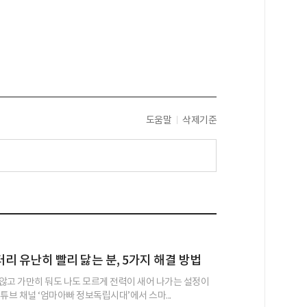
도움말
삭제기준
리 유난히 빨리 닳는 분, 5가지 해결 방법
않고 가만히 둬도 나도 모르게 전력이 새어 나가는 설정이
튜브 채널 ‘엄마아빠 정보독립시대’에서 스마...