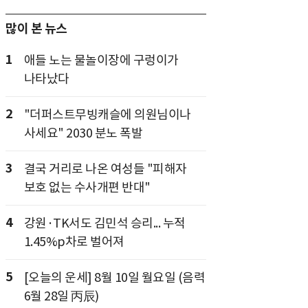
많이 본 뉴스
1
애들 노는 물놀이장에 구렁이가
나타났다
2
"더퍼스트무빙캐슬에 의원님이나
사세요" 2030 분노 폭발
3
결국 거리로 나온 여성들 "피해자
보호 없는 수사개편 반대"
4
강원·TK서도 김민석 승리... 누적
1.45%p차로 벌어져
5
[오늘의 운세] 8월 10일 월요일 (음력
6월 28일 丙辰)