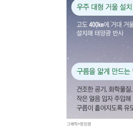
그래픽=양진경