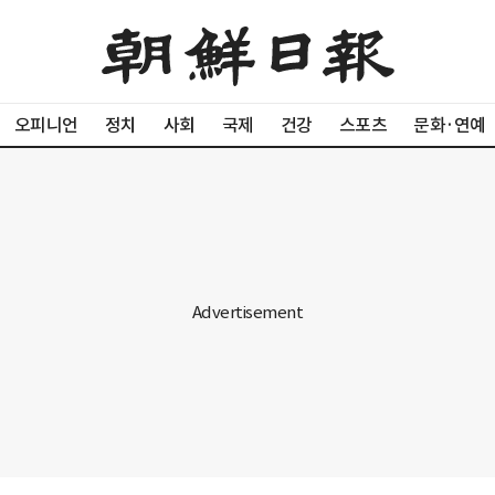
오피니언
정치
사회
국제
건강
스포츠
문화·연예