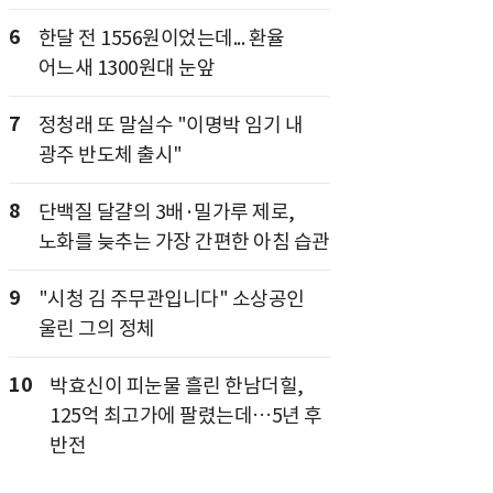
6
한달 전 1556원이었는데... 환율
어느새 1300원대 눈앞
7
정청래 또 말실수 "이명박 임기 내
광주 반도체 출시"
8
단백질 달걀의 3배·밀가루 제로,
노화를 늦추는 가장 간편한 아침 습관
9
"시청 김 주무관입니다" 소상공인
울린 그의 정체
10
박효신이 피눈물 흘린 한남더힐,
125억 최고가에 팔렸는데…5년 후
반전