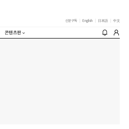
신문구독
|
English
|
日本語
|
中文
콘텐츠판