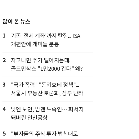
많이 본 뉴스
1
기존 '절세 계좌'까지 칼질... ISA
개편안에 개미들 분통
2
자고나면 주가 떨어지는데...
골드만삭스 "1만2000 간다" 왜?
3
"국가 폭력" "돈키호테 정책"...
서울시 부동산 토론회, 정부 난타
4
낮엔 노인, 밤엔 노숙인… 피서지
돼버린 인천공항
5
"부자들의 주식 투자 법칙대로