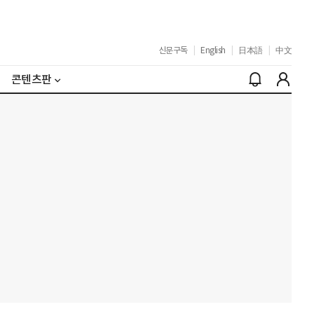
신문구독
|
English
|
日本語
|
中文
콘텐츠판