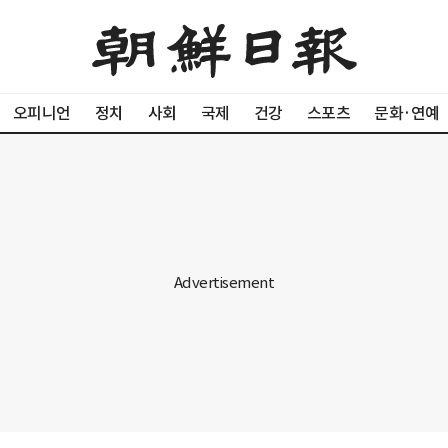
오피니언
정치
사회
국제
건강
스포츠
문화·연예