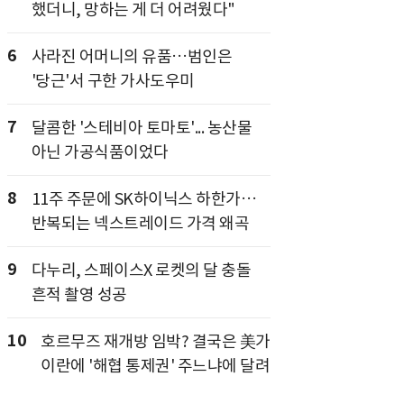
했더니, 망하는 게 더 어려웠다"
6
사라진 어머니의 유품…범인은
'당근'서 구한 가사도우미
7
달콤한 '스테비아 토마토'... 농산물
아닌 가공식품이었다
8
11주 주문에 SK하이닉스 하한가…
반복되는 넥스트레이드 가격 왜곡
9
다누리, 스페이스X 로켓의 달 충돌
흔적 촬영 성공
10
호르무즈 재개방 임박? 결국은 美가
이란에 '해협 통제권' 주느냐에 달려