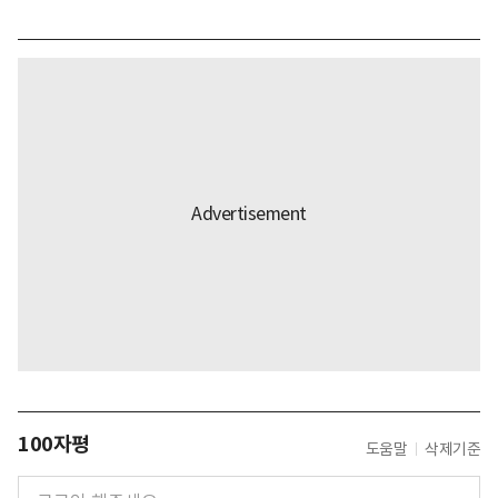
100자평
도움말
삭제기준