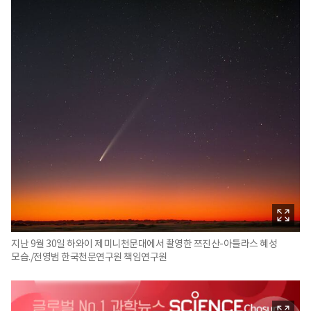
지난 9월 30일 하와이 제미니천문대에서 촬영한 쯔진산-아틀라스 혜성
모습./전영범 한국천문연구원 책임연구원