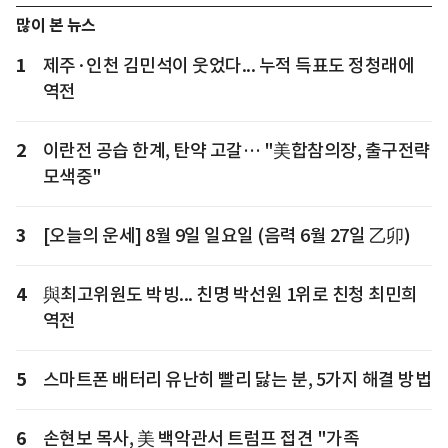
많이 본 뉴스
1
제주·인천 김민석이 웃었다... 누적 득표도 정청래에
역전
2
이란전 공습 한계, 탄약 고갈… "美합참의장, 출구전략
모색중"
3
[오늘의 운세] 8월 9일 일요일 (음력 6월 27일 乙卯)
4
與최고위원도 박빙... 친명 박선원 1위로 친청 최민희
역전
5
스마트폰 배터리 유난히 빨리 닳는 분, 5가지 해결 방법
6
손현보 목사, 美 백악관서 트럼프 접견 "가족