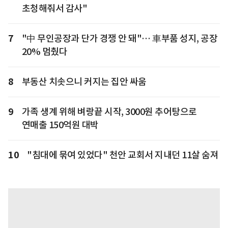
초청해줘서 감사"
7
"中 무인공장과 단가 경쟁 안 돼"… 車부품 성지, 공장
20% 멈췄다
8
부동산 치솟으니 커지는 집안 싸움
9
가족 생계 위해 벼랑끝 시작, 3000원 추어탕으로
연매출 150억원 대박
10
"침대에 묶여 있었다" 천안 교회서 지내던 11살 숨져