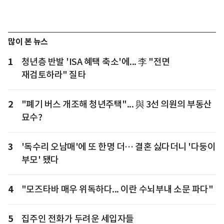
많이 본 뉴스
1
청년층 반발 'ISA 혜택 축소'에... 李 "전면
재검토하라" 질타
2
"폐기 버스 개조해 청년주택"... 與 3선 의원의 부동산
묘수?
3
'독수리 오남매'에 또 한명 더… 결혼 싫다더니 '다둥이
부모' 됐다
4
"모즈타바 매우 위독하다... 이란 수뇌부내 소문 파다"
5
집주인 전화가 두려운 세입자들