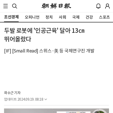
조선경제
오피니언
정치
사회
국제
건강
스포츠
두발 로봇에 '인공근육' 달아 13㎝
뛰어올랐다
[IF] [Small Read] 스위스·美 등 국제연구진 개발
곽수근 기자
업데이트
2024.09.19. 08:18