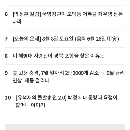
6
[박정훈 칼럼] 국방장관이 모택동 어록을 좌우명 삼은
나라
7
[오늘의 운세] 8월 8일 토요일 (음력 6월 26일 甲寅)
8
미 해병대 사령관이 경북 포항을 찾은 이유는
9
美 고용 충격, 7월 일자리 2만3000개 감소… '9월 금리
인상' 제동 걸리나
10
[유석재의 돌발史전 2.0] 박정희 대통령과 욕쟁이
할머니 이야기