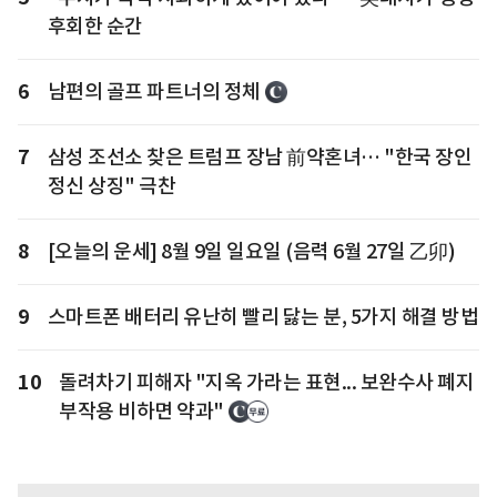
후회한 순간
6
남편의 골프 파트너의 정체
7
삼성 조선소 찾은 트럼프 장남 前약혼녀… "한국 장인
정신 상징" 극찬
8
[오늘의 운세] 8월 9일 일요일 (음력 6월 27일 乙卯)
9
스마트폰 배터리 유난히 빨리 닳는 분, 5가지 해결 방법
10
돌려차기 피해자 "지옥 가라는 표현... 보완수사 폐지
부작용 비하면 약과"