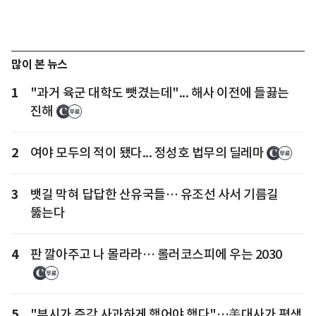
많이 본 뉴스
1
"과거 육군 대학도 뺏겼는데"... 해사 이전에 들끓는
진해
2
여야 모두의 적이 됐다... 정성호 법무의 딜레마
3
뱃길 막혀 답답한 산유국들… 유조선 사서 기름길
뚫는다
4
판 깔아주고 나 몰라라… 롤러코스피에 우는 2030
5
"부시가 즉각 사과하게 했어야 했다"…美대사가 평생