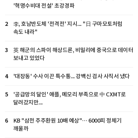
'혁명수비대 전설' 초강경파
2
李, 호남반도체 '전격전' 지시... "日 구마모토처럼
속도 내라"
3
英 해군의 스파이 해상드론, 비밀리에 중국으로 데이터
보내고 있었다
4
'대장동' 수사 이끈 특수통... 강백신 검사 사직서 냈다
5
'공급망의 달인' 애플, 메모리 부족으로 中 CXMT로
달려갔지만...
6
KB "삼전 주주환원 10배 예상"… 6000피 정체기
깨울까