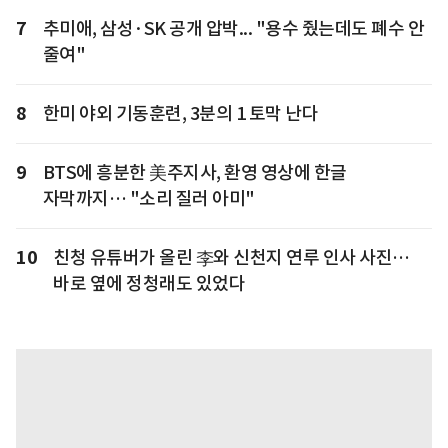
7
추미애, 삼성·SK 공개 압박... "용수 줬는데도 폐수 안
줄여"
8
한미 야외 기동훈련, 3분의 1 토막 난다
9
BTS에 흥분한 美주지사, 환영 영상에 한글
자막까지… "소리 질러 아미"
10
친청 유튜버가 올린 李와 신천지 연루 인사 사진…
바로 옆에 정청래도 있었다