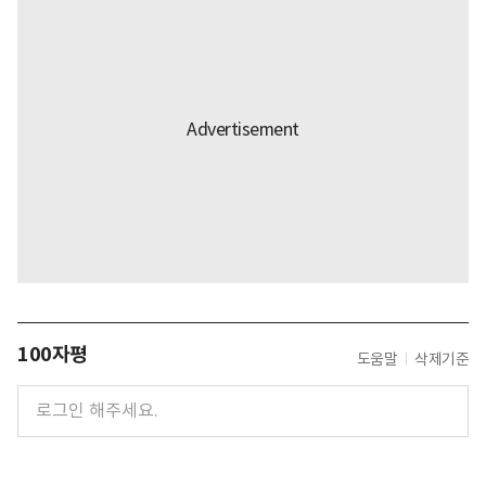
100자평
도움말
삭제기준