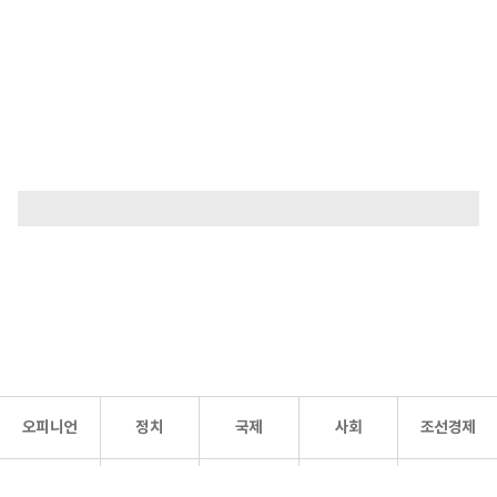
오피니언
정치
국제
사회
조선경제
문화·
조선
스포츠
건강
조선몰