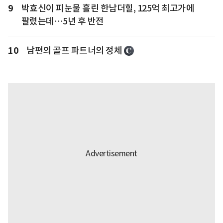
9
박효신이 피눈물 흘린 한남더힐, 125억 최고가에
팔렸는데…5년 후 반전
10
남편의 골프 파트너의 정체