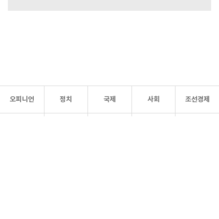
오피니언
정치
국제
사회
조선경제
문화·
조선
스포츠
건강
조선몰
연예
리더스
조선일보 공식 SNS
개인정보처리방침
사이트맵