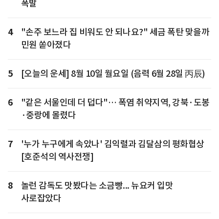
폭발
4
"손주 보느라 집 비워도 안 되나요?" 세금 폭탄 맞을까
민원 쏟아졌다
5
[오늘의 운세] 8월 10일 월요일 (음력 6월 28일 丙辰)
6
"같은 서울인데 더 덥다"… 폭염 취약지역, 강북·도봉
·중랑에 몰렸다
7
'누가 누구에게 속았나' 김익렬과 김달삼의 평화협상
[호준석의 역사전쟁]
8
놀런 감독도 맛봤다는 소금빵... 뉴요커 입맛
사로잡았다