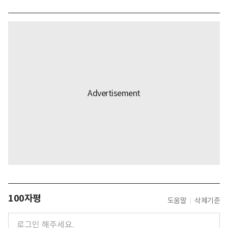
100자평
도움말
삭제기준