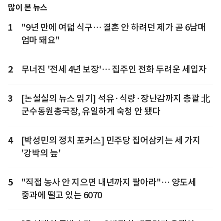
많이 본 뉴스
1
"9년 만에 여덟 식구… 결혼 안 하려던 제가 곧 6남매
엄마 돼요"
2
무너진 '전세 4년 보장'… 집주인 전화 두려운 세입자
3
[논설실의 뉴스 읽기] 석유·식량·장난감까지 총괄 北
군수동원총국장, 유일하게 숙청 안 됐다
4
[박성민의 정치 포커스] 민주당 집어삼키는 세 가지
'강박의 늪'
5
"직접 농사 안 지으면 내년까지 팔아라"… 양도세
중과에 떨고 있는 6070