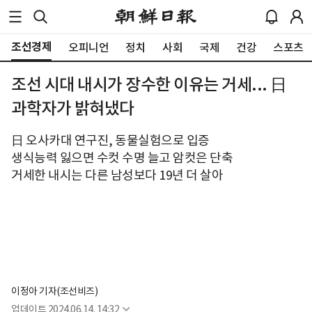
조선경제
오피니언
정치
사회
국제
건강
스포츠
조선 시대 내시가 장수한 이유는 거세... 日
과학자가 밝혀냈다
日 오사카대 연구진, 동물실험으로 입증
생식능력 잃으면 수컷 수명 늘고 암컷은 단축
거세한 내시는 다른 남성보다 19년 더 살아
이정아 기자(조선비즈)
업데이트
2024.06.14. 14:32