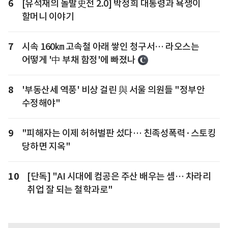
6
[유석재의 돌발史전 2.0] 박정희 대통령과 욕쟁이
할머니 이야기
7
시속 160㎞ 고속철 아래 쌓인 청구서… 라오스는
어떻게 '中 부채 함정'에 빠졌나
8
'부동산세 역풍' 비상 걸린 與 서울 의원들 "정부안
수정해야"
9
"피해자는 이제 허허벌판 섰다… 친족성폭력·스토킹
당하면 지옥"
10
[단독] "AI 시대에 컴공은 주산 배우는 셈… 차라리
취업 잘 되는 철학과로"