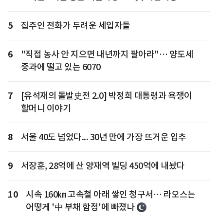
5
집주인 전화가 두려운 세입자들
6
"직접 농사 안 지으면 내년까지 팔아라"… 양도세
중과에 떨고 있는 6070
7
[유석재의 돌발史전 2.0] 박정희 대통령과 욕쟁이
할머니 이야기
8
서울 40도 넘었다... 30년 만에 가장 뜨거운 입추
9
서장훈, 28억에 산 양재역 빌딩 450억에 내놨다
10
시속 160㎞ 고속철 아래 쌓인 청구서… 라오스는
어떻게 '中 부채 함정'에 빠졌나