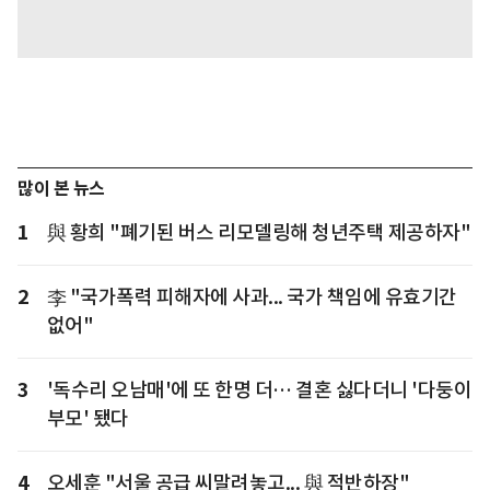
많이 본 뉴스
1
與 황희 "폐기된 버스 리모델링해 청년주택 제공하자"
2
李 "국가폭력 피해자에 사과... 국가 책임에 유효기간
없어"
3
'독수리 오남매'에 또 한명 더… 결혼 싫다더니 '다둥이
부모' 됐다
4
오세훈 "서울 공급 씨말려놓고... 與 적반하장"