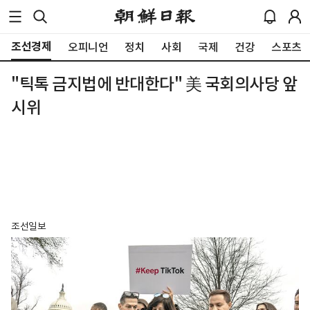
조선경제
오피니언
정치
사회
국제
건강
스포츠
"틱톡 금지법에 반대한다" 美 국회의사당 앞
시위
조선일보