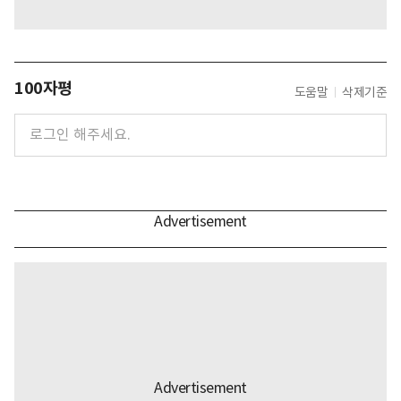
100자평
도움말
삭제기준