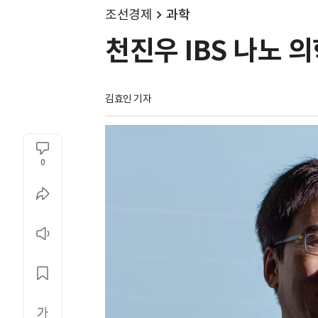
조선경제
과학
천진우 IBS 나노 
김효인 기자
0