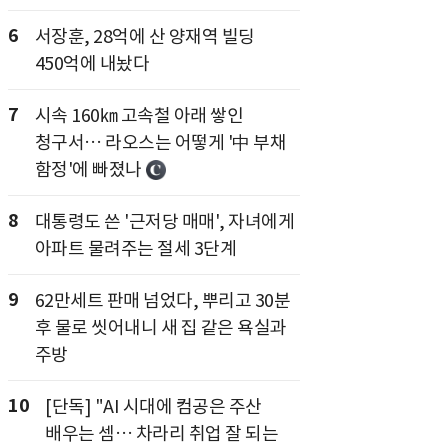
6
서장훈, 28억에 산 양재역 빌딩
450억에 내놨다
7
시속 160㎞ 고속철 아래 쌓인
청구서… 라오스는 어떻게 '中 부채
함정'에 빠졌나
8
대통령도 쓴 '근저당 매매', 자녀에게
아파트 물려주는 절세 3단계
9
62만세트 판매 넘었다, 뿌리고 30분
후 물로 씻어내니 새 집 같은 욕실과
주방
10
[단독] "AI 시대에 컴공은 주산
배우는 셈… 차라리 취업 잘 되는