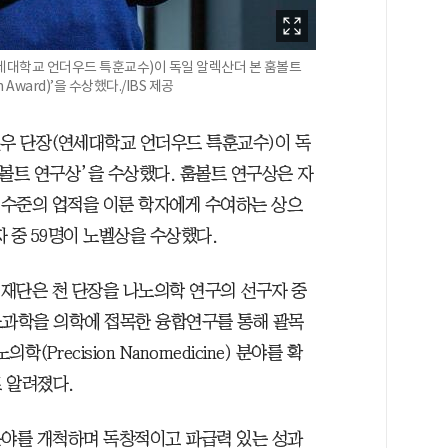
연세대학교 언더우드 특훈교수)이 독일 알렉산더 본 훔볼트
Award)’을 수상했다./IBS 제공
진우 단장(연세대학교 언더우드 특훈교수)이 독
볼트 연구상’을 수상했다. 훔볼트 연구상은 자
 수준의 업적을 이룬 학자에게 수여하는 상으
 중 59명이 노벨상을 수상했다.
트 재단은 천 단장을 나노의학 연구의 선구자 중
노과학을 의학에 접목한 융합연구를 통해 괄목
Precision Nanomedicine) 분야를 확
 알려졌다.
 분야를 개척하며 독창적이고 파급력 있는 성과