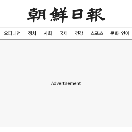
오피니언
정치
사회
국제
건강
스포츠
문화·연예