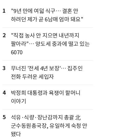
1
"9년 만에 여덟 식구… 결혼 안
하려던 제가 곧 6남매 엄마 돼요"
2
"직접 농사 안 지으면 내년까지
팔아라"… 양도세 중과에 떨고 있는
6070
3
무너진 '전세 4년 보장'… 집주인
전화 두려운 세입자
4
박정희 대통령과 욕쟁이 할머니
이야기
5
석유·식량·장난감까지 총괄 北
군수동원총국장, 유일하게 숙청 안
됐다