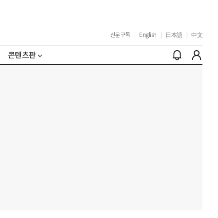
신문구독
|
English
|
日本語
|
中文
콘텐츠판