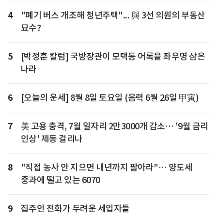
4
"폐기 버스 개조해 청년주택"... 與 3선 의원의 부동산
묘수?
5
[박정훈 칼럼] 국방장관이 모택동 어록을 좌우명 삼은
나라
6
[오늘의 운세] 8월 8일 토요일 (음력 6월 26일 甲寅)
7
美 고용 충격, 7월 일자리 2만3000개 감소… '9월 금리
인상' 제동 걸리나
8
"직접 농사 안 지으면 내년까지 팔아라"… 양도세
중과에 떨고 있는 6070
9
집주인 전화가 두려운 세입자들