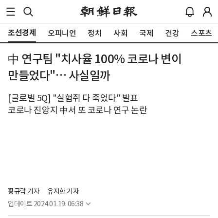
조선경제
오피니언
정치
사회
국제
건강
스포츠
中 연구팀 "치사율 100% 코로나 변이
만들었다"… 사실일까
[글로벌 5Q] "실험쥐 다 죽었다" 발표
코로나 진앙지 中서 또 코로나 연구 논란
황규락 기자
유지한 기자
업데이트
2024.01.19. 06:38