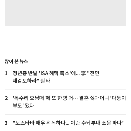
많이 본 뉴스
1
청년층 반발 'ISA 혜택 축소'에... 李 "전면
재검토하라" 질타
2
'독수리 오남매'에 또 한명 더… 결혼 싫다더니 '다둥이
부모' 됐다
3
"모즈타바 매우 위독하다... 이란 수뇌부내 소문 파다"