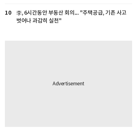
10
李, 6시간동안 부동산 회의... "주택공급, 기존 사고
벗어나 과감히 실천"