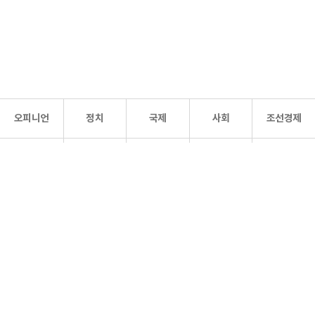
오피니언
정치
국제
사회
조선경제
문화·
조선
스포츠
건강
조선몰
연예
리더스
조선일보 공식 SNS
개인정보처리방침
사이트맵
Copyright 조선일보 All rights reserved. 무단 전재 및 재배포 금지.